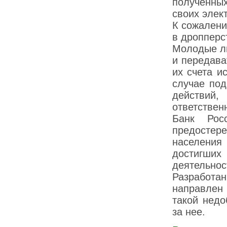
полученны
своих элек
К сожалени
в дропперс
Молодые лю
и передава
их счета и
случае под
действий
ответствен
Банк Рос
предостер
населения
достигших
деятельнос
Разработ
направлен
такой недо
за нее.