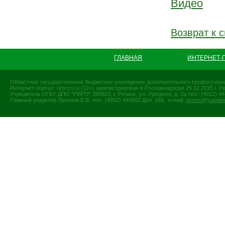
Видео
Возврат к с
ГЛАВНАЯ
ИНТЕРНЕТ-
Областное государственное бюджетное учреждение дополнительного профессиона
Интернет-портал rirorzn.ru (12+) зарегистрирован в Роскомнадзоре 25.12.2015 г
Учредитель ОГБУ ДПО "РИРО" 390023, г. Рязань, ул. Урицкого, д. 2а тел.: (4912) 44-
Главный редактор Лапкина Е.В. тел.: (4912) 444902 Доб. 168, e-mail:
rirorzn@yandex