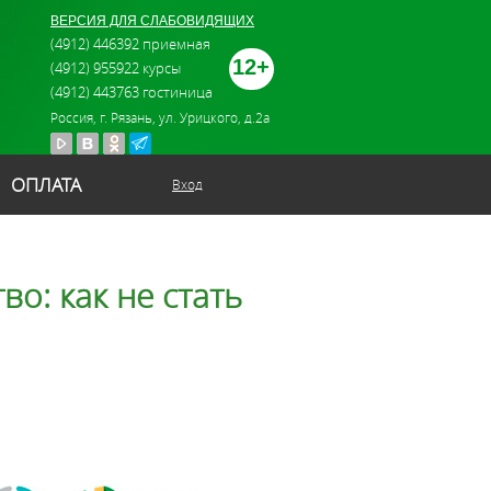
ВЕРСИЯ ДЛЯ СЛАБОВИДЯЩИХ
(4912) 446392 приемная
12+
(4912) 955922 курсы
(4912) 443763 гостиница
Россия, г. Рязань, ул. Урицкого, д.2а
ОПЛАТА
Вход
о: как не стать