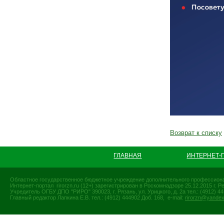
Возврат к списку
ГЛАВНАЯ
ИНТЕРНЕТ-
Областное государственное бюджетное учреждение дополнительного профессиона
Интернет-портал rirorzn.ru (12+) зарегистрирован в Роскомнадзоре 25.12.2015 г
Учредитель ОГБУ ДПО "РИРО" 390023, г. Рязань, ул. Урицкого, д. 2а тел.: (4912) 44-
Главный редактор Лапкина Е.В. тел.: (4912) 444902 Доб. 168, e-mail:
rirorzn@yandex