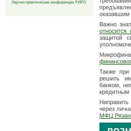
требован
Научно-практические конференции РИРО
предъявл
оказавшим 
Важно зна
относится
защитой с
уполномоче
Микрофина
финансовог
Также при
решить им
банком, н
кредитным 
Направить
через личн
МФЦ Рязан