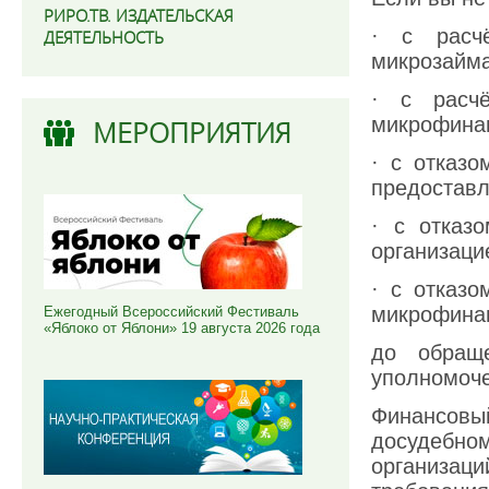
РИРО.ТВ. ИЗДАТЕЛЬСКАЯ
· с расч
ДЕЯТЕЛЬНОСТЬ
микрозайма
· с расчё
микрофинан
МЕРОПРИЯТИЯ
· с отказо
предостав
· с отказ
организаци
· с отказ
микрофинан
Ежегодный Всероссийский Фестиваль
«Яблоко от Яблони» 19 августа 2026 года
до обращ
уполномоче
Финансов
досудебно
организа