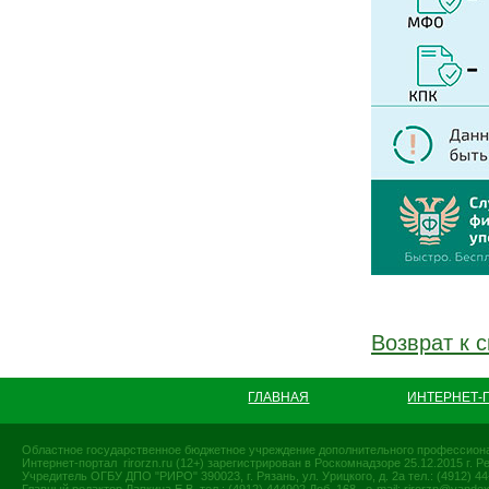
Возврат к с
ГЛАВНАЯ
ИНТЕРНЕТ-
Областное государственное бюджетное учреждение дополнительного профессиона
Интернет-портал rirorzn.ru (12+) зарегистрирован в Роскомнадзоре 25.12.2015 г
Учредитель ОГБУ ДПО "РИРО" 390023, г. Рязань, ул. Урицкого, д. 2а тел.: (4912) 44-
Главный редактор Лапкина Е.В. тел.: (4912) 444902 Доб. 168, e-mail:
rirorzn@yandex