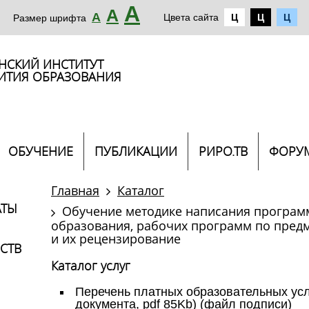
А
А
А
Цвета сайта
Ц
Ц
Ц
Размер шрифта
НСКИЙ ИНСТИТУТ
ИТИЯ ОБРАЗОВАНИЯ
ОБУЧЕНИЕ
ПУБЛИКАЦИИ
РИРО.ТВ
ФОРУ
Главная
Каталог
АТЫ
Обучение методике написания програм
образования, рабочих программ по предм
и их рецензирование
СТВ
Каталог услуг
Перечень платных образовательных услуг
документа, pdf 85Kb
) (
файл подписи
)