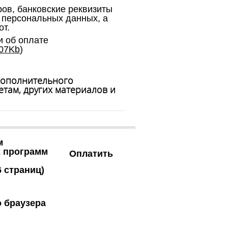
ов, банковские реквизиты
 персональных данных, а
от.
и об оплате
07
Kb
)
дополнительного
там, других материалов и
м
х программ
Оплатить
6 страниц)
о браузера