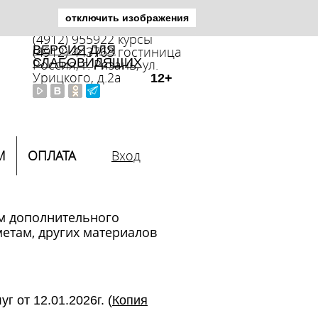
отключить изображения
(4912) 446392 приемная
(4912) 955922 курсы
ВЕРСИЯ ДЛЯ
(4912) 443763 гостиница
СЛАБОВИДЯЩИХ
Россия, г. Рязань, ул.
Урицкого, д.2а
12+
М
ОПЛАТА
Вход
м дополнительного
етам, других материалов
 от 12.01.2026г. (
Копия