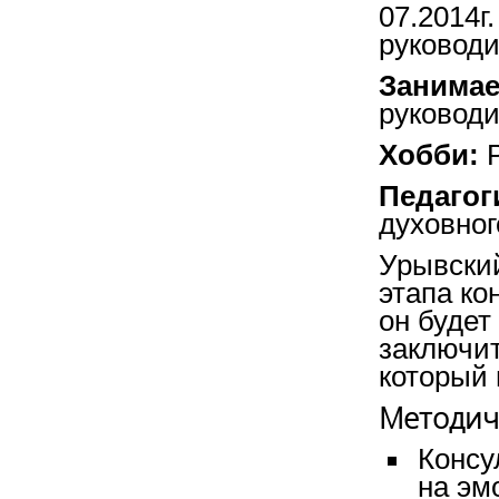
07.2014г
руковод
Занимае
руковод
Хобби:
Р
Педагог
духовног
Урывский
этапа ко
он будет
заключит
который 
Методич
Консу
на эм