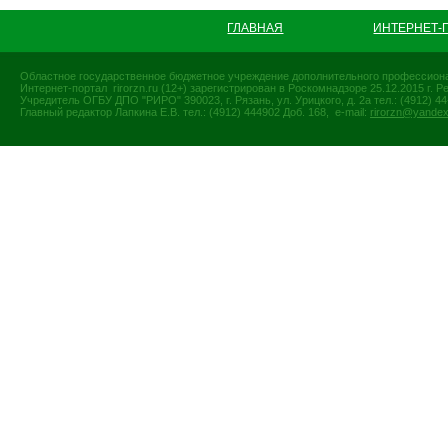
ГЛАВНАЯ
ИНТЕРНЕТ-
Областное государственное бюджетное учреждение дополнительного профессиона
Интернет-портал rirorzn.ru (12+) зарегистрирован в Роскомнадзоре 25.12.2015 г
Учредитель ОГБУ ДПО "РИРО" 390023, г. Рязань, ул. Урицкого, д. 2а тел.: (4912) 44-
Главный редактор Лапкина Е.В. тел.: (4912) 444902 Доб. 168, e-mail:
rirorzn@yandex