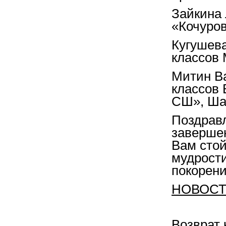
Зайкина
«Кочуро
Кугушева
классов 
Митин В
классов
СШ», Ша
Поздравл
заверше
Вам стой
мудрости
покорен
НОВОСТ
Возврат 