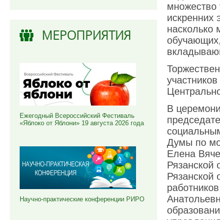
множество 
искренних 
насколько 
МЕРОПРИЯТИЯ
обучающих
вкладывающ
Торжествен
участников
Центрально
В церемони
Ежегодный Всероссийский Фестиваль
председате
«Яблоко от Яблони» 19 августа 2026 года
социальным
Думы по мо
Елена Вяче
Рязанской 
Рязанской 
работников
Анатольевн
Научно-практические конференции РИРО
образовани