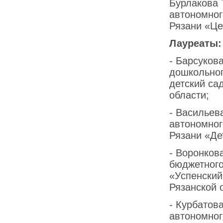
Бурлакова 
автономног
Рязани «Це
Лауреаты:
- Барсуков
дошкольног
детский са
области;
- Васильев
автономног
Рязани «Де
- Воронков
бюджетного
«Успенский
Рязанской 
- Курбатов
автономног