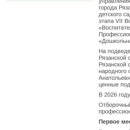
управления
города Ряз
детского с
этапа VII 
«Воспитате
Профессион
«Дошкольна
На подведе
Рязанской 
Рязанской 
народного 
Анатольевн
ценные под
В 2026 году
Отборочный
профессион
Первое ме