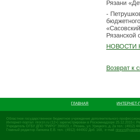
Рязани «Де
- Петрушко
бюджетного
«Сасовский
Рязанской 
НОВОСТИ 
Возврат к с
ГЛАВНАЯ
ИНТЕРНЕТ-
Областное государственное бюджетное учреждение дополнительного профессиона
Интернет-портал rirorzn.ru (12+) зарегистрирован в Роскомнадзоре 25.12.2015 г
Учредитель ОГБУ ДПО "РИРО" 390023, г. Рязань, ул. Урицкого, д. 2а тел.: (4912) 44-
Главный редактор Лапкина Е.В. тел.: (4912) 444902 Доб. 168, e-mail:
rirorzn@yandex