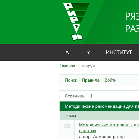
РЯ
РА
ИНСТИТУТ
?
Главная
Форум
Поиск
Правила
Войти
Страницы:
1
Методические рекомендации для пе
Темы
Методические материалы для
вожатых
автор:
Администратор