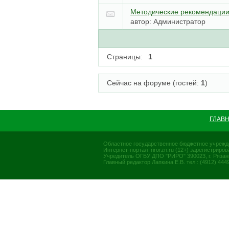
Методические рекомендации
автор:
Администратор
Страницы:
1
Сейчас на форуме (гостей:
1
)
ГЛАВ
Областное государственное бюджетное учрежд
Интернет-портал rirorzn.ru (12+) зарегистрир
Учредитель ОГБУ ДПО "РИРО" 390023, г. Рязань, у
Главный редактор Лапкина Е.В. тел.: (4912) 4449