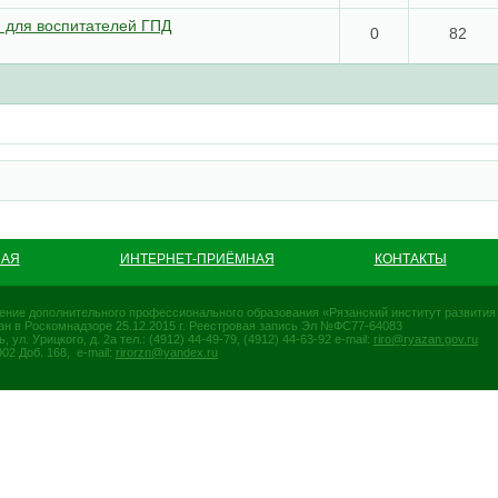
 для воспитателей ГПД
0
82
НАЯ
ИНТЕРНЕТ-ПРИЁМНАЯ
КОНТАКТЫ
ение дополнительного профессионального образования «Рязанский институт развити
ован в Роскомнадзоре 25.12.2015 г. Реестровая запись Эл №ФС77-64083
л. Урицкого, д. 2а тел.: (4912) 44-49-79, (4912) 44-63-92 e-mail:
riro@ryazan.gov.ru
02 Доб. 168, e-mail:
rirorzn@yandex.ru