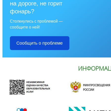
на дороге, не горит
фонарь?
Столкнулись с проблемой —
сообщите о ней!
Сообщить о проблеме
ИНФОРМАЦ