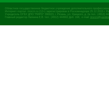
Областное государственное бюджетное учреждение дополнительного профессиона
Интернет-портал rirorzn.ru (12+) зарегистрирован в Роскомнадзоре 25.12.2015 г
Учредитель ОГБУ ДПО "РИРО" 390023, г. Рязань, ул. Урицкого, д. 2а тел.: (4912) 44-
Главный редактор Лапкина Е.В. тел.: (4912) 444902 Доб. 168, e-mail:
rirorzn@yandex