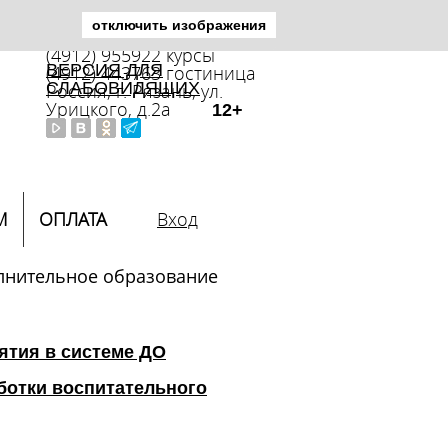
отключить изображения
(4912) 446392 приемная
(4912) 955922 курсы
ВЕРСИЯ ДЛЯ
(4912) 443763 гостиница
СЛАБОВИДЯЩИХ
Россия, г. Рязань, ул.
Урицкого, д.2а
12+
М
ОПЛАТА
Вход
лнительное образование
ятия в системе ДО
ботки воспитательного