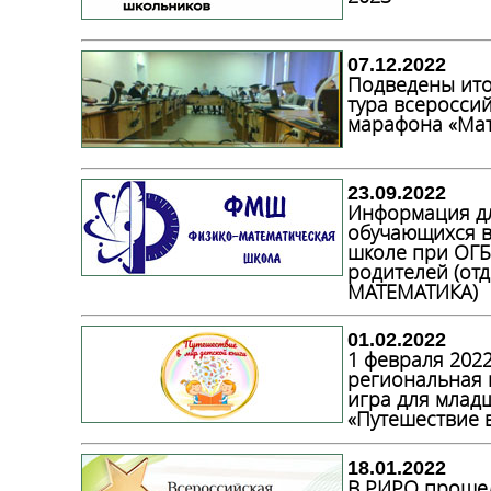
07.12.2022
Подведены ито
тура всеросси
марафона «Мат
23.09.2022
Информация дл
обучающихся в
школе при ОГБ
родителей (от
МАТЕМАТИКА)
01.02.2022
1 февраля 2022
региональная 
игра для млад
«Путешествие в
18.01.2022
В РИРО проше