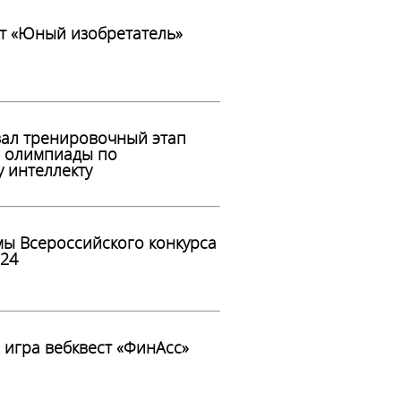
кт «Юный изобретатель»
вал тренировочный этап
 олимпиады по
у интеллекту
ы Всероссийского конкурса
024
 игра вебквест «ФинАсс»