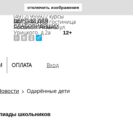
отключить изображения
(4912) 446392 приемная
(4912) 955922 курсы
ВЕРСИЯ ДЛЯ
(4912) 443763 гостиница
СЛАБОВИДЯЩИХ
Россия, г. Рязань, ул.
Урицкого, д.2а
12+
М
ОПЛАТА
Вход
Новости
Одарённые дети
пиады школьников