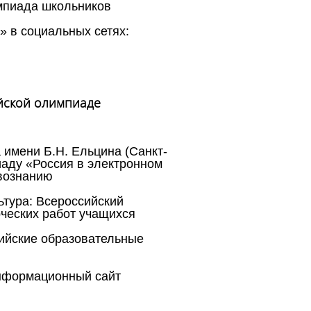
мпиада школьников
 в социальных сетях:
йской олимпиаде
 имени Б.Н. Ельцина (Санкт-
иаду «Россия в электронном
твознанию
ьтура: Всероссийский
рческих работ учащихся
сийские образовательные
нформационный сайт