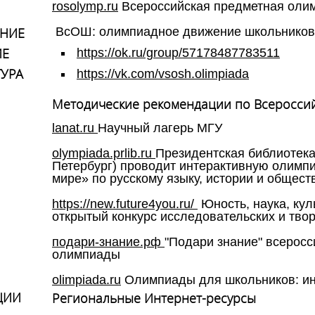
rosolymp.ru
Всероссийская предметная оли
ВсОШ: олимпиадное движение школьников»
НИЕ
ИЕ
https://ok.ru/group/57178487783511
ТУРА
https://vk.com/vsosh.olimpiada
Методические рекомендации по Всеросси
lanat.ru
Научный лагерь МГУ
olympiada.prlib.ru
Президентская библиотека
Петербург) проводит интерактивную олимп
мире» по русскому языку, истории и общес
https://new.future4you.ru/
Юность, наука, кул
открытый конкурс исследовательских и тво
подари-знание.рф
"Подари знание" всерос
олимпиады
olimpiada.ru
Олимпиады для школьников: и
ЦИИ
Региональные Интернет-ресурсы