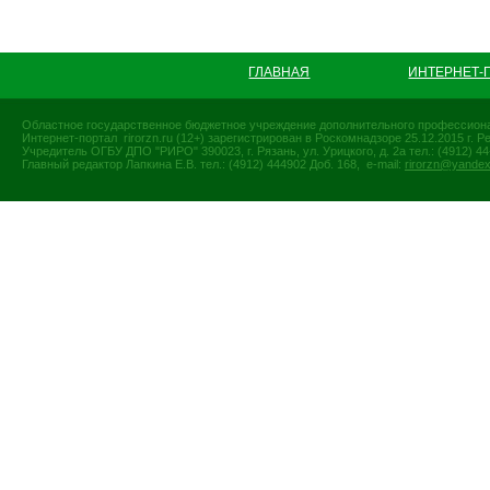
ГЛАВНАЯ
ИНТЕРНЕТ-
Областное государственное бюджетное учреждение дополнительного профессиона
Интернет-портал rirorzn.ru (12+) зарегистрирован в Роскомнадзоре 25.12.2015 г
Учредитель ОГБУ ДПО "РИРО" 390023, г. Рязань, ул. Урицкого, д. 2а тел.: (4912) 44-
Главный редактор Лапкина Е.В. тел.: (4912) 444902 Доб. 168, e-mail:
rirorzn@yandex