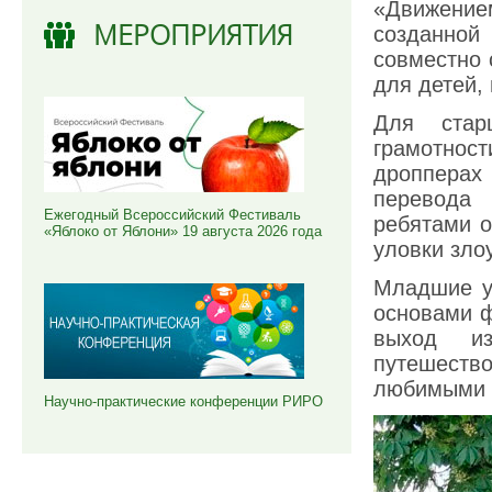
«Движением
МЕРОПРИЯТИЯ
созданной
совместно 
для детей,
Для стар
грамотнос
дроппера
перевода 
Ежегодный Всероссийский Фестиваль
ребятами о
«Яблоко от Яблони» 19 августа 2026 года
уловки зло
Младшие у
основами ф
выход и
путешеств
любимыми 
Научно-практические конференции РИРО