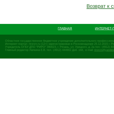
Возврат к с
ГЛАВНАЯ
ИНТЕРНЕТ-
Областное государственное бюджетное учреждение дополнительного профессиона
Интернет-портал rirorzn.ru (12+) зарегистрирован в Роскомнадзоре 25.12.2015 г
Учредитель ОГБУ ДПО "РИРО" 390023, г. Рязань, ул. Урицкого, д. 2а тел.: (4912) 44-
Главный редактор Лапкина Е.В. тел.: (4912) 444902 Доб. 168, e-mail:
rirorzn@yandex