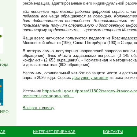
рекомендации, адаптированные к его индивидуальной рабоч
Я
«За неполные три месяца работы цифровой сервис стал
педагоги все чаще обращаются за помощью. Количество
бот действительно востребован. Воспользоваться им 
пользователь получит оперативную и достоверную инфор
настоящему эффективным», – прокомментировал Министр
Чаще всего чат-ботом пользуются педагоги из Краснодарског
Московской области (196), Санкт-Петербурга (190) и Свердло
В пятерку самых популярных направлений запросов вошли р
обращения), блок «Часто задаваемые вопросы» (3 145 об
ль
конфликт» (2 653 обращения), «Нормативная и методическа
 года
и доказательства» (803 обращения).
Напомним, официальный чат-бот по защите чести и достоин
апреля 2026 года. Сервис
доступен учителям
из всех регио
Источник
https://edu.gov.ru/press/11802/sergey-kravcov-p
assistent-pedagoga-polu...
Возврат к списку
РИРО
НАЯ
ИНТЕРНЕТ-ПРИЁМНАЯ
КОНТАКТЫ