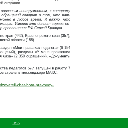
ей ситуации.
 полезным инструментом, к которому
 обращений говорит о том, что чат-
можно в любое время. И важно, что
мацию. Именно это делает сервис по-
 просвещения РФ Сергей Кравцов.
о края (442), Красноярского края (357),
вской области (188).
аздел «Мои права как педагога» (6 184
ращений), разделы «У меня произошел
я база» (2 350 обращений), «Документы
ства педагогов был запущен в работу 7
нов страны в мессенджере МАКС.
olzovateli-chat-bota-pravovoy-
RSS