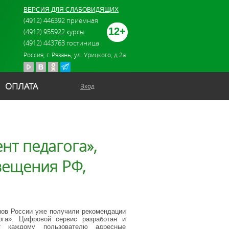
ВЕРСИЯ ДЛЯ СЛАБОВИДЯЩИХ
(4912) 446392 приемная
12+
(4912) 955922 курсы
(4912) 443763 гостиница
Россия, г. Рязань, ул. Урицкого, д.2а
ОПЛАТА
Вход
нт педагога»,
ещения РФ,
нов России уже получили рекомендации
гога». Цифровой сервис разработан и
т каждому пользователю адресные