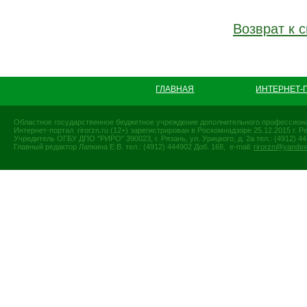
Возврат к с
ГЛАВНАЯ
ИНТЕРНЕТ-
Областное государственное бюджетное учреждение дополнительного профессиона
Интернет-портал rirorzn.ru (12+) зарегистрирован в Роскомнадзоре 25.12.2015 г
Учредитель ОГБУ ДПО "РИРО" 390023, г. Рязань, ул. Урицкого, д. 2а тел.: (4912) 44-
Главный редактор Лапкина Е.В. тел.: (4912) 444902 Доб. 168, e-mail:
rirorzn@yandex