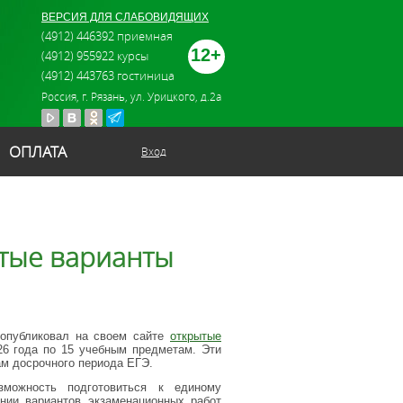
ВЕРСИЯ ДЛЯ СЛАБОВИДЯЩИХ
(4912) 446392 приемная
12+
(4912) 955922 курсы
(4912) 443763 гостиница
Россия, г. Рязань, ул. Урицкого, д.2а
ОПЛАТА
Вход
тые варианты
 опубликовал на своем сайте
открытые
6 года по 15 учебным предметам. Эти
ам досрочного периода ЕГЭ.
зможность подготовиться к единому
нии вариантов экзаменационных работ