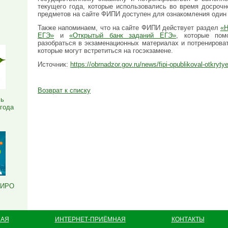
текущего года, которые использовались во время досрочн
Я
предметов на сайте ФИПИ доступен для ознакомления один 
Также напоминаем, что на сайте ФИПИ действует раздел
«Н
ЕГЭ»
и
«Открытый банк заданий ЕГЭ»
, которые пом
разобраться в экзаменационных материалах и потренирова
которые могут встретиться на госэкзамене.
Источник:
https://obrnadzor.gov.ru/news/fipi-opublikoval-otkryt
Возврат к списку
ль
 года
РИРО
НАЯ
ИНТЕРНЕТ-ПРИЁМНАЯ
КОНТАКТЫ