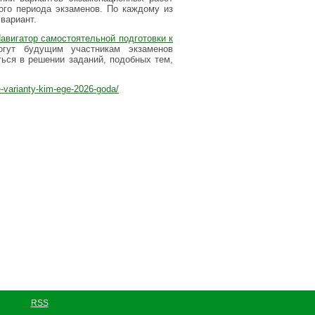
ого периода экзаменов. По каждому из
вариант.
авигатор самостоятельной подготовки к
огут будущим участникам экзаменов
ться в решении заданий, подобных тем,
ye-varianty-kim-ege-2026-goda/
RSS