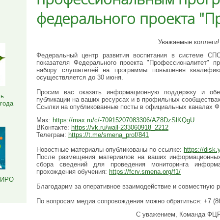
Я
федерального проекта "П
Уважаемые коллеги!
Федеральный центр развития воспитания в системе СП
показателя Федерального проекта "Профессионалитет" 
набору слушателей на программы повышения квалифика
осуществляется до 30 июня.
Просим вас оказать информационную поддержку и обе
ль
публикации на ваших ресурсах и в профильных сообществах
 года
Ссылки на опубликованные посты в официальных каналах 
Max:
https://max.ru/c/-70915207083306/AZ8DzSlKQgU
ВКонтакте:
https://vk.ru/wall-233060918_2212
Телеграм:
https://t.me/smena_prof/841
Новостные материалы опубликованы по ссылке:
https://dis
После размещения материалов на ваших информационны
сбора сведений для проведения мониторинга информ
прохождения обучения:
https://fcrv.smena.org/f1/
РИРО
Благодарим за оперативное взаимодействие и совместную 
По вопросам медиа сопровождения можно обратиться: +7 (86
С уважением, Команда ФЦ