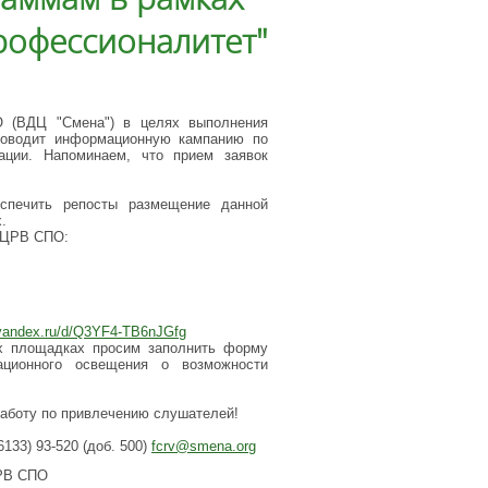
рофессионалитет"
О (ВДЦ "Смена") в целях выполнения
проводит информационную кампанию по
ции. Напоминаем, что прием заявок
спечить репосты размещение данной
.
ФЦРВ СПО:
k.yandex.ru/d/Q3YF4-TB6nJGfg
х площадках просим заполнить форму
ационного освещения о возможности
работу по привлечению слушателей!
133) 93-520 (доб. 500)
fcrv@smena.org
РВ СПО