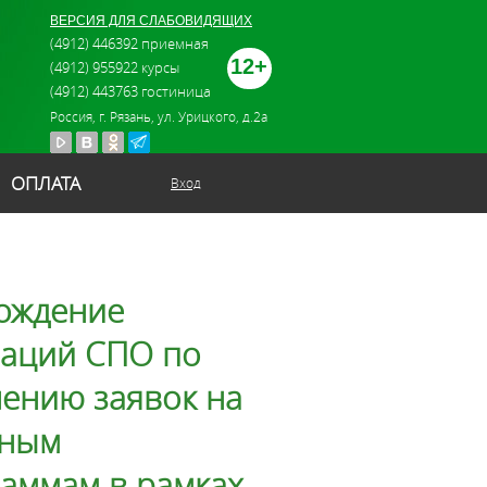
ВЕРСИЯ ДЛЯ СЛАБОВИДЯЩИХ
(4912) 446392 приемная
12+
(4912) 955922 курсы
(4912) 443763 гостиница
Россия, г. Рязань, ул. Урицкого, д.2а
ОПЛАТА
Вход
ождение
заций СПО по
ению заявок на
ьным
аммам в рамках