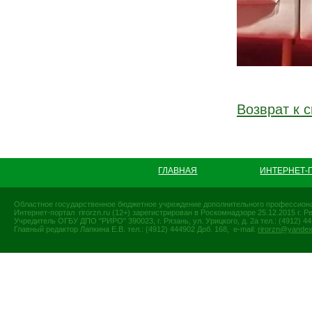
Возврат к с
ГЛАВНАЯ
ИНТЕРНЕТ-
Областное государственное бюджетное учреждение дополнительного профессиона
Интернет-портал rirorzn.ru (12+) зарегистрирован в Роскомнадзоре 25.12.2015 г
Учредитель ОГБУ ДПО "РИРО" 390023, г. Рязань, ул. Урицкого, д. 2а тел.: (4912) 44-
Главный редактор Лапкина Е.В. тел.: (4912) 444902 Доб. 168, e-mail:
rirorzn@yandex