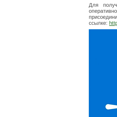
Для получ
оперативн
присое
ссылке:
ht