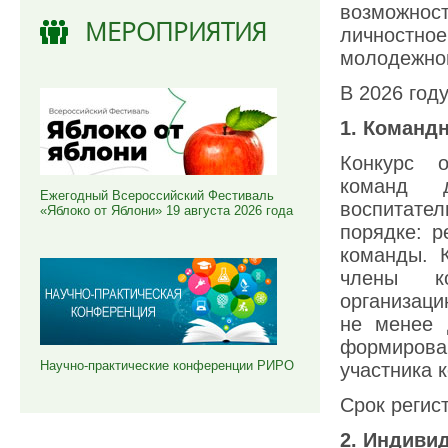
возможнос
МЕРОПРИЯТИЯ
личностно
молодежной
В 2026 год
1. Команд
Конкурс 
команд 
Ежегодный Всероссийский Фестиваль
воспитател
«Яблоко от Яблони» 19 августа 2026 года
порядке: р
команды. 
члены ко
организаци
не менее 
формиров
Научно-практические конференции РИРО
участника 
Срок регист
2. Индиви