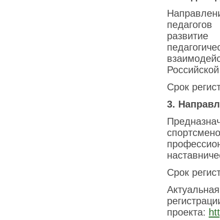
Направлени
педагогов
развитие
педагоги
взаимодей
Российской
Срок регист
3. Направ
Предназнач
спортсмено
професс
наставниче
Срок регист
Актуальна
регистр
проекта:
ht