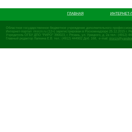
ГЛАВНАЯ
ИНТЕРНЕТ-
Областное государственное бюджетное учреждение дополнительного профессиона
Интернет-портал rirorzn.ru (12+) зарегистрирован в Роскомнадзоре 25.12.2015 г
Учредитель ОГБУ ДПО "РИРО" 390023, г. Рязань, ул. Урицкого, д. 2а тел.: (4912) 44-
Главный редактор Лапкина Е.В. тел.: (4912) 444902 Доб. 168, e-mail:
rirorzn@yandex