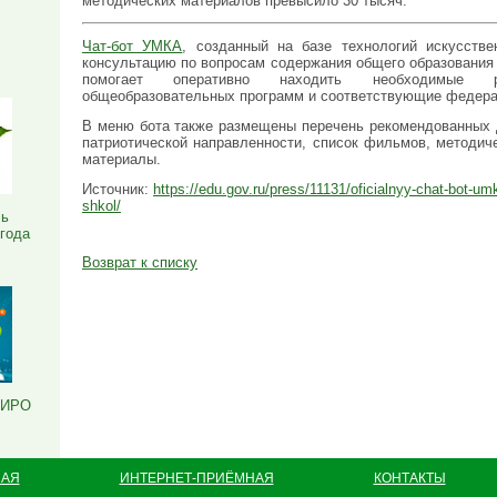
методических материалов превысило 30 тысяч.
Я
Чат-бот УМКА
, созданный на базе технологий искусстве
консультацию по вопросам содержания общего образования и
помогает оперативно находить необходимые 
общеобразовательных программ и соответствующие федера
В меню бота также размещены перечень рекомендованных 
патриотической направленности, список фильмов, методич
материалы.
Источник:
https://edu.gov.ru/press/11131/oficialnyy-chat-bot-u
shkol/
ль
 года
Возврат к списку
РИРО
НАЯ
ИНТЕРНЕТ-ПРИЁМНАЯ
КОНТАКТЫ