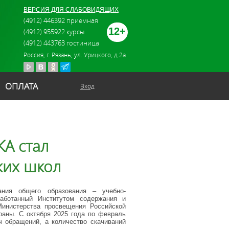
ВЕРСИЯ ДЛЯ СЛАБОВИДЯЩИХ
(4912) 446392 приемная
12+
(4912) 955922 курсы
(4912) 443763 гостиница
Россия, г. Рязань, ул. Урицкого, д.2а
ОПЛАТА
Вход
А стал
ких школ
ания общего образования – учебно-
работанный Институтом содержания и
инистерства просвещения Российской
раны. С октября 2025 года по февраль
 обращений, а количество скачиваний