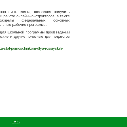
нного интеллекта, позволяет получить
 работе онлайн-конструкторов, а также
разделы федеральных основных
льные рабочие программы.
для школьной программы произведений
еские и другие полезные для педагогов
mka-stal-pomoschnikom-dlya-rossiyskih-
RSS