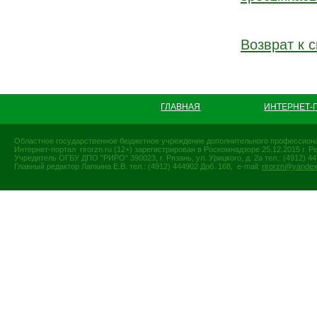
Возврат к с
ГЛАВНАЯ
ИНТЕРНЕТ-
Областное государственное бюджетное учреждение дополнительного профессиона
Интернет-портал rirorzn.ru (12+) зарегистрирован в Роскомнадзоре 25.12.2015 г
Учредитель ОГБУ ДПО "РИРО" 390023, г. Рязань, ул. Урицкого, д. 2а тел.: (4912) 44-
Главный редактор Лапкина Е.В. тел.: (4912) 444902 Доб. 168, e-mail:
rirorzn@yandex