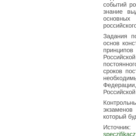
событий ро
знание вы
основных 
российског
Задания п
основ конс
принципо
Российско
постоянног
сроков пос
необходимы
Федерации,
Российской
Контроль
экзаменов
который бу
Источник
speczifikacz