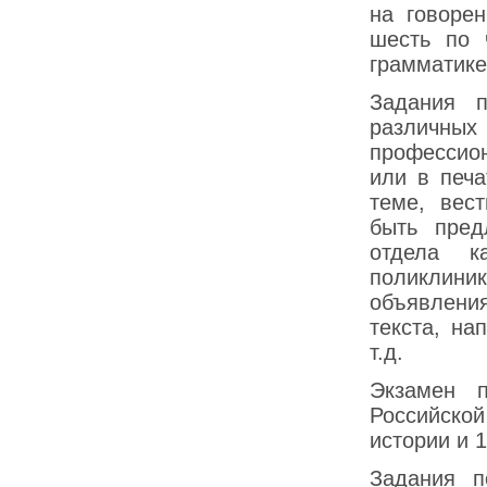
на говорен
шесть по 
грамматике
Задания 
различны
профессио
или в печа
теме, вес
быть пред
отдела к
поликлини
объявлени
текста, на
т.д.
Экзамен п
Российско
истории и 
Задания п