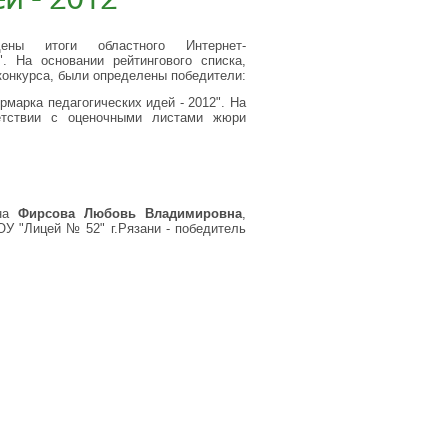
дены итоги областного Интернет-
". На основании рейтингового списка,
конкурса, были определены победители:
рмарка педагогических идей - 2012". На
ветствии с оценочными листами жюри
ена
Фирсова Любовь Владимировна
,
У "Лицей № 52" г.Рязани - победитель