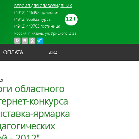
ВЕРСИЯ ДЛЯ СЛАБОВИДЯЩИХ
(4912) 446392 приемная
12+
(4912) 955922 курсы
(4912) 443763 гостиница
Россия, г. Рязань, ул. Урицкого, д.2а
ОПЛАТА
Вход
13
оги областного
тернет-конкурса
ыставка-ярмарка
дагогических
й - 2012"