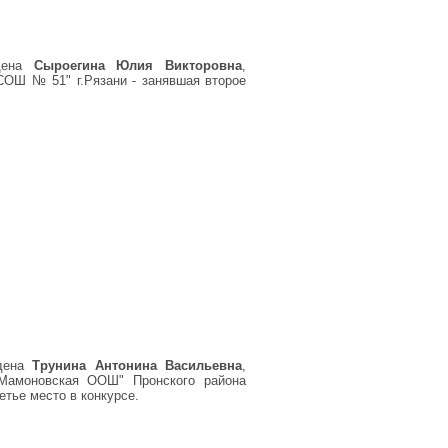
ена
Сыроегина Юлия Викторовна
,
СОШ № 51" г.Рязани - занявшая второе
ждена
Трунина Антонина Васильевна
,
Мамоновская ООШ" Пронского района
етье место в конкурсе.