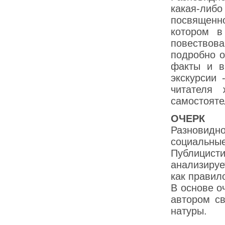
какая-либо
посвященно
котором в
повествова
подробно о
факты и в
экскурсии 
читателя
самостояте
ОЧЕРК
Разновидн
социальны
Публицисти
анализиру
как правил
В основе о
автором св
натуры.