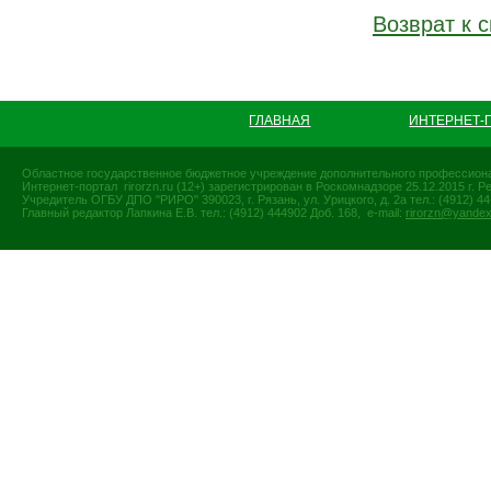
Возврат к с
ГЛАВНАЯ
ИНТЕРНЕТ-
Областное государственное бюджетное учреждение дополнительного профессиона
Интернет-портал rirorzn.ru (12+) зарегистрирован в Роскомнадзоре 25.12.2015 г
Учредитель ОГБУ ДПО "РИРО" 390023, г. Рязань, ул. Урицкого, д. 2а тел.: (4912) 44-
Главный редактор Лапкина Е.В. тел.: (4912) 444902 Доб. 168, e-mail:
rirorzn@yandex