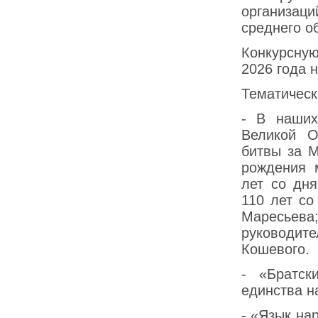
организац
среднего о
Конкурсную
2026 года 
Тематическ
- В наших
Великой О
битвы за М
рождения 
лет со дн
110 лет со
Маресьева
руководите
Кошевого.
- «Братск
единства н
- «Язык на