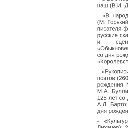
наш (В.И. 
- «В наро
(М. Горьки
писателя-
русские ск
и сценар
«Обыкновен
со дня рож
«Королевст
- «Рукопис
поэтов (26
рождения 
М.А. Булга
125 лет со
А.Л. Барто
дня рожден
- «Культу
Лихачёв): 