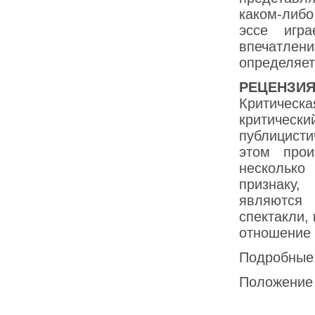
каком-либо
эссе игр
впечатле
определяет
РЕЦЕНЗИ
Критическ
критически
публицисти
этом прои
нескольк
признаку
являются
спектакли,
отношение 
Подробные 
Положение 