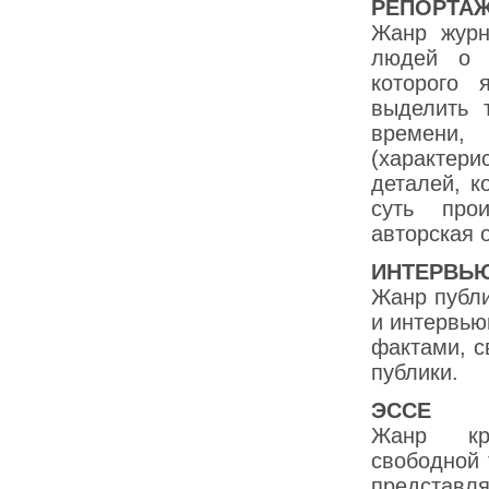
РЕПОРТА
Жанр журн
людей о к
которого 
выделить т
времени, 
(характер
деталей, к
суть прои
авторская 
ИНТЕРВЬ
Жанр публи
и интервью
фактами, с
публики.
ЭССЕ
Жанр кри
свободной 
представл