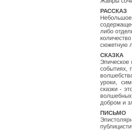
Жанры сочи
РАССКАЗ
Небольшое
содержащее
либо отдел
количество
сюжетную 
СКАЗКА
Эпическое 
событиях, 
волшебств
уроки, си
сказки - э
волшебных
добром и з
ПИСЬМО
Эпистоля
публицист