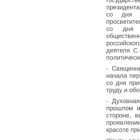
президента
со дня р
просветите
со дня р
общественн
российско
деятеля С.
политическ
- Священн
начала пер
со дня при
труду и об
- Духовна
прошлом и
стороне, в
проявлении
красоте пр