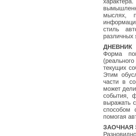
характера.
вымышленн
мыслях, п
информаци
стиль авт
различных 
ДНЕВНИК
Форма пов
(реальног
текущих со
Этим обус
части в с
может дели
события, 
выражать с
способом 
помогая ав
ЗАОЧНАЯ 
Разновидн