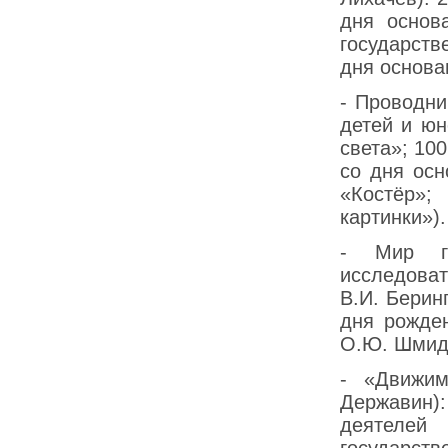
дня основ
государств
дня основа
- Проводни
детей и юн
света»; 10
со дня осн
«Костёр»
картинки»).
- Мир гл
исследоват
В.И. Берин
дня рожде
О.Ю. Шмидт
- «Движим
Державин
деятелей 
государст