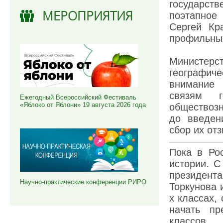
государств
МЕРОПРИЯТИЯ
поэтапное
Сергей Кр
профильных
Министерс
географи
внимание 
связям г
Ежегодный Всероссийский Фестиваль
«Яблоко от Яблони» 19 августа 2026 года
обществоз
до введен
сбор их от
Пока в Ро
истории. С
президент
Научно-практические конференции РИРО
Торкунова 
х классах,
начать пр
классов.