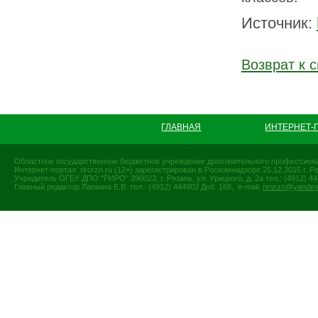
Источник:
Возврат к с
ГЛАВНАЯ
ИНТЕРНЕТ-
Областное государственное бюджетное учреждение дополнительного профессиона
Интернет-портал rirorzn.ru (12+) зарегистрирован в Роскомнадзоре 25.12.2015 г
Учредитель ОГБУ ДПО "РИРО" 390023, г. Рязань, ул. Урицкого, д. 2а тел.: (4912) 44-
Главный редактор Лапкина Е.В. тел.: (4912) 444902 Доб. 168, e-mail:
rirorzn@yandex