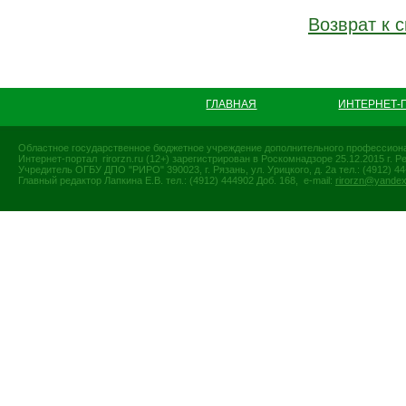
Возврат к с
ГЛАВНАЯ
ИНТЕРНЕТ-
Областное государственное бюджетное учреждение дополнительного профессиона
Интернет-портал rirorzn.ru (12+) зарегистрирован в Роскомнадзоре 25.12.2015 г
Учредитель ОГБУ ДПО "РИРО" 390023, г. Рязань, ул. Урицкого, д. 2а тел.: (4912) 44-
Главный редактор Лапкина Е.В. тел.: (4912) 444902 Доб. 168, e-mail:
rirorzn@yandex