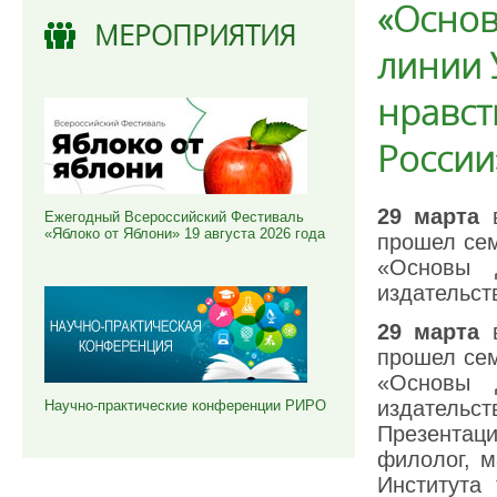
«Основ
МЕРОПРИЯТИЯ
линии 
нравст
России
29 марта
в
Ежегодный Всероссийский Фестиваль
«Яблоко от Яблони» 19 августа 2026 года
прошел се
«Основы д
издательст
29 марта
в
прошел се
«Основы д
издательст
Научно-практические конференции РИРО
Презентац
филолог, м
Института