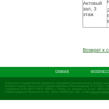
Актовый
зал, 3
этаж
Возврат к с
ГЛАВНАЯ
ИНТЕРНЕТ-
Областное государственное бюджетное учреждение дополнительного профессиона
Интернет-портал rirorzn.ru (12+) зарегистрирован в Роскомнадзоре 25.12.2015 г
Учредитель ОГБУ ДПО "РИРО" 390023, г. Рязань, ул. Урицкого, д. 2а тел.: (4912) 44-
Главный редактор Лапкина Е.В. тел.: (4912) 444902 Доб. 168, e-mail:
rirorzn@yandex