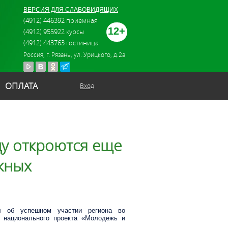
ВЕРСИЯ ДЛЯ СЛАБОВИДЯЩИХ
(4912) 446392 приемная
12+
(4912) 955922 курсы
(4912) 443763 гостиница
Россия, г. Рязань, ул. Урицкого, д.2а
ОПЛАТА
Вход
ду откроются еще
жных
л об успешном участии региона во
х национального проекта «Молодежь и