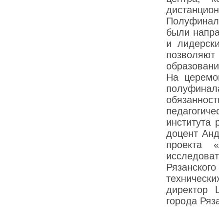
дистанцион
Полуфинал
были напр
и лидерски
позволяют
образовани
На церемо
полуфинал
обязанност
педагогиче
института 
доцент Анд
проекта «
исследова
Рязанско
технически
директор 
города Ряз