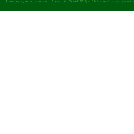
Главный редактор Лапкина Е.В. тел.: (4912) 444902 Доб. 168, e-mail:
rirorzn@yandex