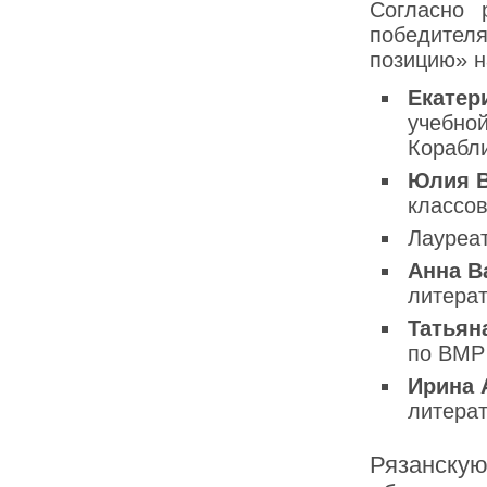
Согласно 
победител
позицию» н
Екатер
учебно
Корабл
Юлия В
классов
Лауреат
Анна В
литерат
Татьян
по ВМР 
Ирина 
литера
Рязанскую