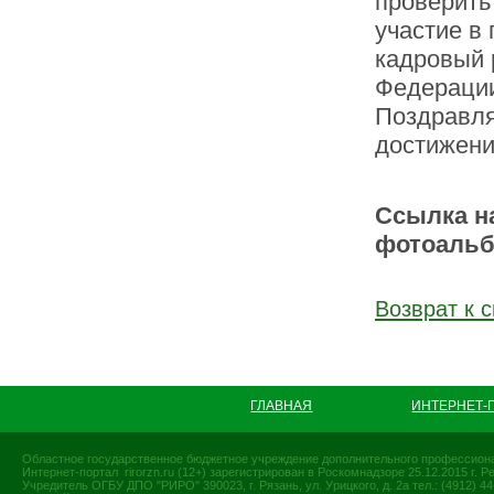
проверить
участие в
кадровый 
Федераци
Поздравля
достижени
Ссылка н
фотоаль
Возврат к с
ГЛАВНАЯ
ИНТЕРНЕТ-
Областное государственное бюджетное учреждение дополнительного профессиона
Интернет-портал rirorzn.ru (12+) зарегистрирован в Роскомнадзоре 25.12.2015 г
Учредитель ОГБУ ДПО "РИРО" 390023, г. Рязань, ул. Урицкого, д. 2а тел.: (4912) 44-