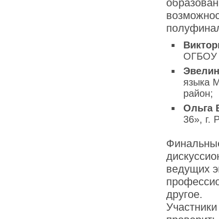
образован
возможнос
полуфина
Виктор
ОГБОУ
Эвелин
языка 
район;
Ольга 
36», г. 
Финальные
дискуссио
ведущих э
профессио
другое.
Участники