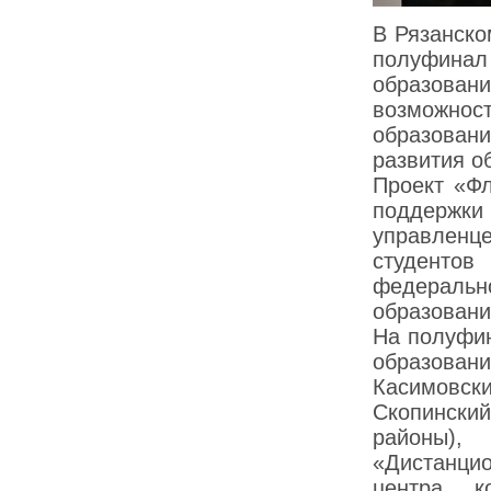
В Рязанско
полуфина
образован
возможно
образован
развития о
Проект «Фл
поддержк
управленце
студентов
федераль
образовани
На полуфин
образован
Касимовски
Скопинский
районы),
«Дистанцио
центра, 