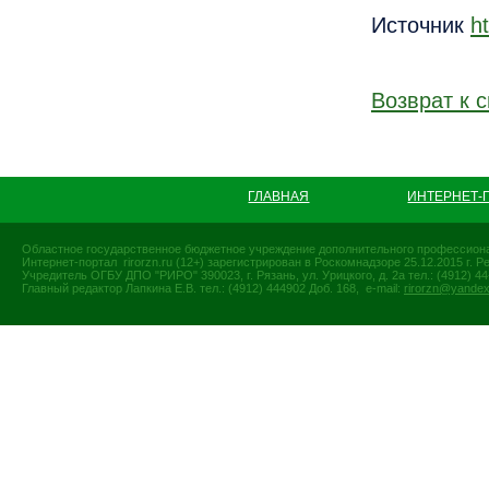
Источник
h
Возврат к с
ГЛАВНАЯ
ИНТЕРНЕТ-
Областное государственное бюджетное учреждение дополнительного профессиона
Интернет-портал rirorzn.ru (12+) зарегистрирован в Роскомнадзоре 25.12.2015 г
Учредитель ОГБУ ДПО "РИРО" 390023, г. Рязань, ул. Урицкого, д. 2а тел.: (4912) 44-
Главный редактор Лапкина Е.В. тел.: (4912) 444902 Доб. 168, e-mail:
rirorzn@yandex