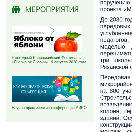
поручению 
МЕРОПРИЯТИЯ
проекта «М
До 2030 го
передовых
углубленно
педагогов
моделью 
перенимать
Ежегодный Всероссийский Фестиваль
три школы
«Яблоко от Яблони» 19 августа 2026 года
Рязанской 
Передова
микрорайон
на 800 уча
Строител
возведению
Научно-практические конференции РИРО
колонн, пе
зданий. Ос
конструкци
монтаж си