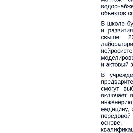
водоснабж
объектов с
В школе бу
и развити
свыше 20
лаборатори
нейросис
моделирова
и актовый 
В учрежде
предварит
смогут вы
включает в
инженери
медицину, 
передовой
основе. 
квалификац