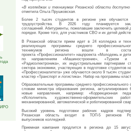
Я
«
В колледжах и техникумах Рязанской области доступн
отметила Ольга Прушковская.
Более 2 тысяч студентов в регионе уже обучаются 
трудоустройства. В 2026 году планируется з
соглашений. Абитуриенты, пожелавшие заключить целевой 
порядке. Кроме того, для участников СВО и их детей дейст
В Рязанской области прием идет в 24 колледжа и техн
реализующих программы среднего профессиональн
техникумов региона вошли в состав
проекта «Профессионалитет» нацпроекта «Молодежь и дети
ль
по направлениям «Машиностроение», «Туризм и 
 года
«Радиоэлектроника», их индустриальными партнерами с
сектора экономики, участвующих в подготовке студентов н
«Профессионалитета» уже обучаются около 9 тысяч студенто
кластер «Транспорт и логистика». Набор на программы класт
Образовательные программы среднего профессионального о
словам министра образования региона, актуализировано 
новые направления, например: «Коррекционная педа
«Исполнитель художественно‑оформительских рабо
механизированной, автоматической и роботизированной свар
РИРО
Высокий уровень подготовки рабочих кадров подтве
Рязанская область входит в ТОП‑5 регионов Ро
выпускников колледжей.
Приемная кампания продлится в региона до 15 авгу