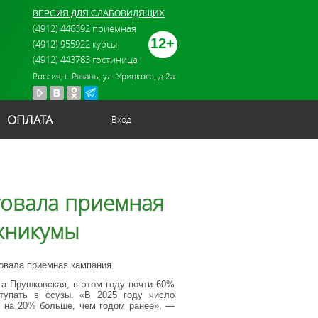
ВЕРСИЯ ДЛЯ СЛАБОВИДЯЩИХ
(4912) 446392 приемная
12+
(4912) 955922 курсы
(4912) 443763 гостиница
Россия, г. Рязань, ул. Урицкого, д.2а
ОПЛАТА
Вход
товала приемная
ехникумы
товала приемная кампания.
га Прушковская, в этом году почти 60%
ступать в ссузы. «В 2025 году число
 на 20% больше, чем годом ранее», —