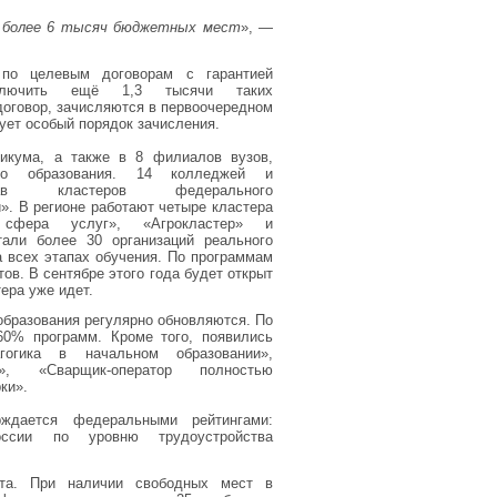
о более 6 тысяч бюджетных мест
», —
по целевым договорам с гарантией
аключить ещё 1,3 тысячи таких
договор, зачисляются в первоочередном
вует особый порядок зачисления.
икума, а также в 8 филиалов вузов,
ого образования. 14 колледжей и
 кластеров федерального
». В регионе работают четыре кластера
сфера услуг», «Агрокластер» и
тали более 30 организаций реального
а всех этапах обучения. По программам
в. В сентябре этого года будет открыт
ера уже идет.
бразования регулярно обновляются. По
60% программ. Кроме того, появились
гогика в начальном образовании»,
т», «Сварщик‑оператор полностью
ки».
рждается федеральными рейтингами:
ссии по уровню трудоустройства
ста. При наличии свободных мест в