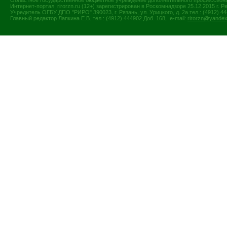
Интернет-портал rirorzn.ru (12+) зарегистрирован в Роскомнадзоре 25.12.2015 г
Учредитель ОГБУ ДПО "РИРО" 390023, г. Рязань, ул. Урицкого, д. 2а тел.: (4912) 44-
Главный редактор Лапкина Е.В. тел.: (4912) 444902 Доб. 168, e-mail:
rirorzn@yandex