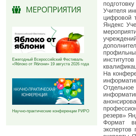
подготовку
МЕРОПРИЯТИЯ
Учителя ин
цифровой т
Яндекс Уче
мероприят
учрежд
дополнит
профильн
институт
Ежегодный Всероссийский Фестиваль
«Яблоко от Яблони» 19 августа 2026 года
квалификац
На конфере
информат
Отдельно
информати
анонсир
профессио
Научно-практические конференции РИРО
резерв» Ян
Формат в
экспертов 