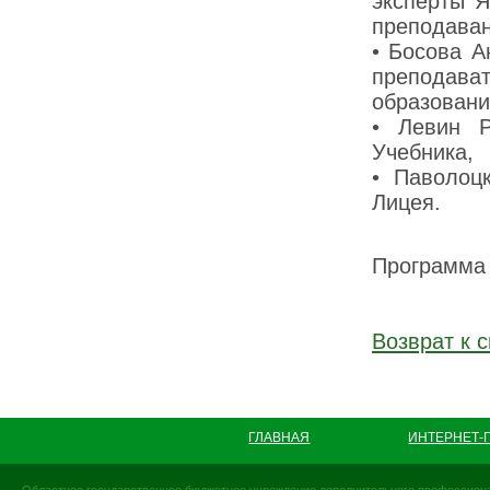
эксперты Я
преподаван
• Босова 
преподав
образовани
• Левин Р
Учебника,
• Паволоц
Лицея.
Программа
Возврат к с
ГЛАВНАЯ
ИНТЕРНЕТ-
Областное государственное бюджетное учреждение дополнительного профессиона