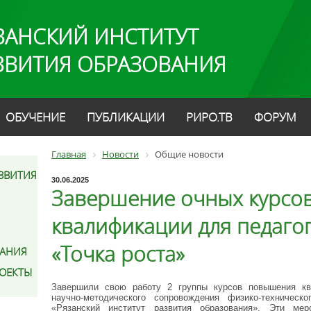
ЗАНСКИЙ ИНСТИТУТ
ЗВИТИЯ ОБРАЗОВАНИЯ
ОБУЧЕНИЕ
ПУБЛИКАЦИИ
РИРО.ТВ
ФОРУМ
Главная
Новости
Общие новости
ЗВИТИЯ
30.06.2025
Завершение очных курсо
квалификации для педаго
«Точка роста»
АНИЯ
РОЕКТЫ
Завершили свою работу 2 группы курсов повышения кв
научно-методического сопровождения физико-техничес
«Рязанский институт развития образования». Эти мер