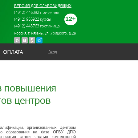
ВЕРСИЯ ДЛЯ СЛАБОВИДЯЩИХ
(4912) 446392 приемная
12+
(4912) 955922 курсы
(4912) 443763 гостиница
Россия, г. Рязань, ул. Урицкого, д.2а
ОПЛАТА
Вход
в повышения
гов центров
алификации, организованных Центром
кого образования на базе ОГБУ ДПО
оприятия стали частью комплексной