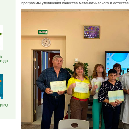
программы улучшения качества математического и естествен
Я
ль
 года
РИРО