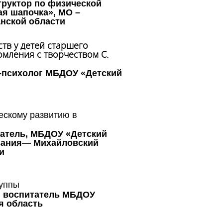
труктор по физической
ая шапочка», МО –
нской области
тв у детей старшего
мления с творчеством С.
г-психолог МБДОУ «Детский
ескому развитию в
татель, МБДОУ «Детский
ования— Михайловский
и
руппы
, воспитатель МБДОУ
я область