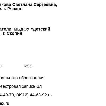
якова Светлана Сергеевна,
 г. Рязань
итатели, МБДОУ «Детский
 г. Скопин
Ы
RSS
нального образования
 Реестровая запись Эл
-49-79, (4912) 44-63-92 e-
ex.ru