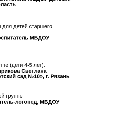
бласть
и для детей старшего
оспитатель МБДОУ
пе (дети 4-5 лет).
прикова Светлана
ский сад №10», г. Рязань
ей группе
итель-логопед, МБДОУ