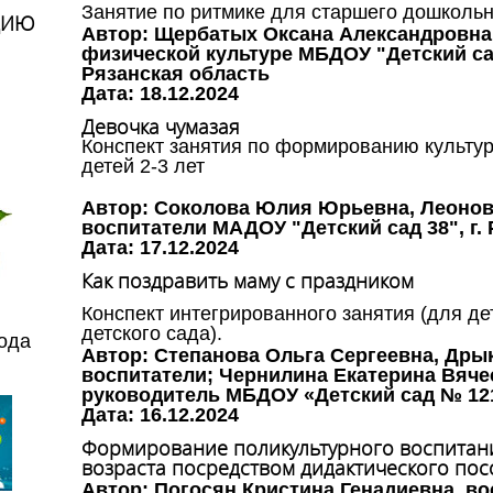
Занятие по ритмике для старшего дошкольн
ЦИЮ
Автор: Щербатых Оксана Александровна,
физической культуре МБДОУ "Детский сад
Рязанская область
Дата: 18.12.2024
Девочка чумазая
Конспект занятия по формированию культур
детей 2-3 лет
Автор: Соколова Юлия Юрьевна, Леонов
воспитатели МАДОУ "Детский сад 38", г.
Дата: 17.12.2024
Как поздравить маму с праздником
Конспект интегрированного занятия (для д
детского сада).
года
Автор: Степанова Ольга Сергеевна, Дры
воспитатели; Чернилина Екатерина Вяч
руководитель МБДОУ «Детский сад № 121»
Дата: 16.12.2024
Формирование поликультурного воспитан
возраста посредством дидактического пос
Автор: Погосян Кристина Генадиевна, в