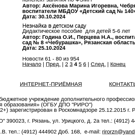
Автор: Аксёнова Марина Игоревна, Чебр
воспитатели МБДОУ «Детский сад № 140»,
Дата: 30.10.2024
Незнайка в детском саду
Дидактическое пособие для детей 5-6 лет
Автор: Година О.И., Перцева Н.А., восп
сад № 8 «Чебурашка», Рязанская область,
Дата: 25.10.2024
Новости 61 - 80 из 954
Начало
|
Пред.
|
2
3
4
5
6
|
След.
|
Конец
ИНТЕРНЕТ-ПРИЁМНАЯ
КОНТАКТ
 бюджетное учреждение дополнительного профессио
ия образования» (ОГБУ ДПО "РИРО")
(12+) зарегистрирован в Роскомнадзоре 25.12.2015 г.
90023, г. Рязань, ул. Урицкого, д. 2а тел.: (4912) 44
. тел.: (4912) 444902 Доб. 168, e-mail:
rirorzn@yand