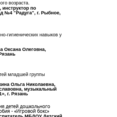
ого возраста.
 инструктор по
 №4 "Радуга", г. Рыбное,
но-гигиенических навыков у
а Оксана Олеговна,
 Рязань
етей младшей группы
кина Ольга Николаевна,
еславовна, музыкальный
, г. Рязань
ия детей дошкольного
обия - «Игровой бокс»
оспитатель МБДОУ Детский