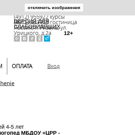
отключить изображения
(4912) 446392 приемная
(4912) 955922 курсы
ВЕРСИЯ ДЛЯ
(4912) 443763 гостиница
СЛАБОВИДЯЩИХ
Россия, г. Рязань, ул.
Урицкого, д.2а
12+
М
ОПЛАТА
Вход
henie
ей 4-5 лет
логопед МБДОУ «ЦРР -