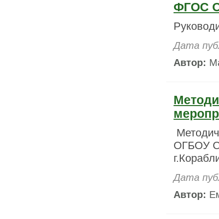
ФГОС О
Руковод
Дата пуб
Автор:
Ма
Методи
меропр
Методиче
ОГБОУ С
г.Корабл
Дата пуб
Автор:
Ем