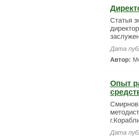
Директ
Статья з
директор
заслужен
Дата пуб
Автор:
Ме
Опыт р
средст
Смирнова
методис
г.Корабл
Дата пуб