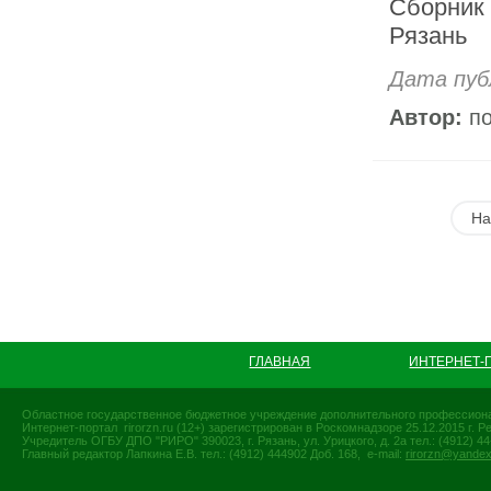
Сборник 
Рязань
Дата пуб
Автор:
по
На
ГЛАВНАЯ
ИНТЕРНЕТ-
Областное государственное бюджетное учреждение дополнительного профессиона
Интернет-портал rirorzn.ru (12+) зарегистрирован в Роскомнадзоре 25.12.2015 г
Учредитель ОГБУ ДПО "РИРО" 390023, г. Рязань, ул. Урицкого, д. 2а тел.: (4912) 44-
Главный редактор Лапкина Е.В. тел.: (4912) 444902 Доб. 168, e-mail:
rirorzn@yandex