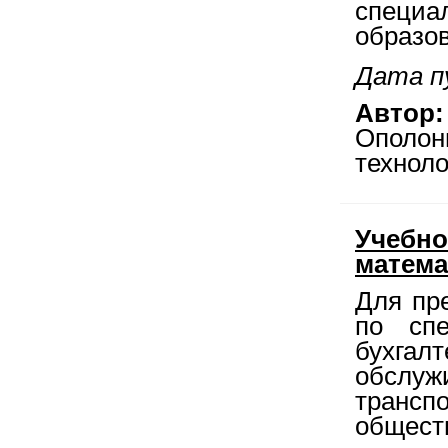
специа
образо
Дата пу
Автор:
Ополон
техноло
Учебно
матема
Для пр
по спе
бухгал
обслу
транс
общест