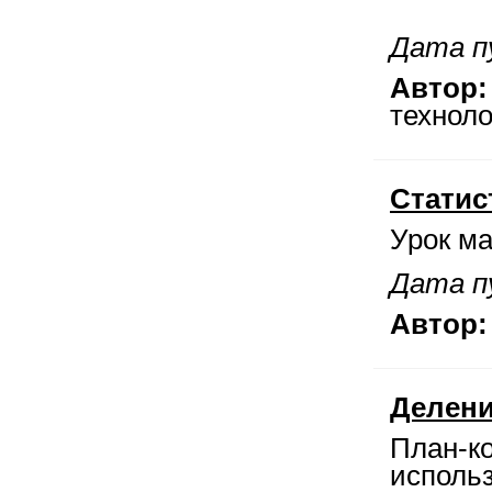
Дата пу
Автор:
технол
Статис
Урок ма
Дата пу
Автор:
Делени
План-ко
исполь