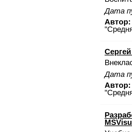
Дата пу
Автор:
"Средн
Сергей
Внекла
Дата пу
Автор:
"Средн
Разраб
MSVisu