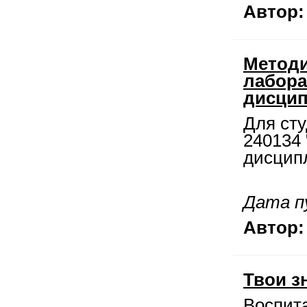
Автор:
Методи
лабора
дисци
Для ст
240134 
дисципл
Дата пу
Автор:
Твои з
Воспит