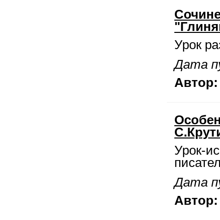
Сочине
"Глиня
Урок ра
Дата пу
Автор:
Особен
С.Крут
Урок-ис
писател
Дата пу
Автор: