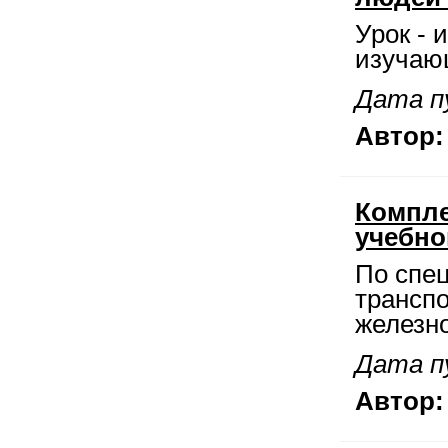
Урок - 
изучающ
Дата пу
Автор:
Компле
учебно
По спе
транспо
железн
Дата пу
Автор: