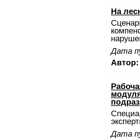
На лес
Сценари
компен
наруше
Дата пу
Автор:
Рабоча
модуля
подраз
Специа
эксперт
Дата пу