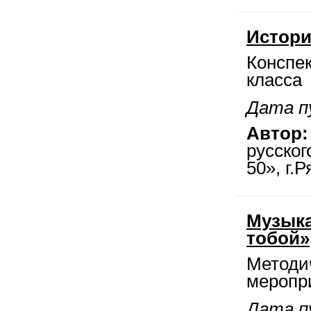
Истори
Конспек
класса
Дата пу
Автор:
русско
50», г.
Музыка
тобой»
Методич
меропр
Дата п