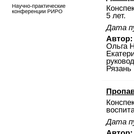
Научно-практические
Конспек
конференции РИРО
5 лет.
Дата пу
Автор:
Ольга Н
Екатер
руковод
Рязань
Пропав
Конспек
воспита
Дата пу
Автор: