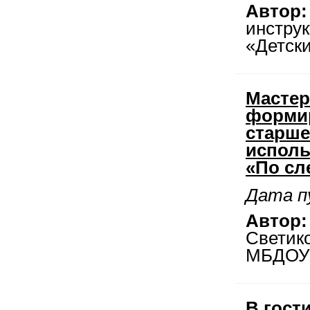
Автор:
инстру
«Детски
Мастер
формир
старше
исполь
«По сл
Дата пу
Автор:
Светик
МБДОУ 
В гост