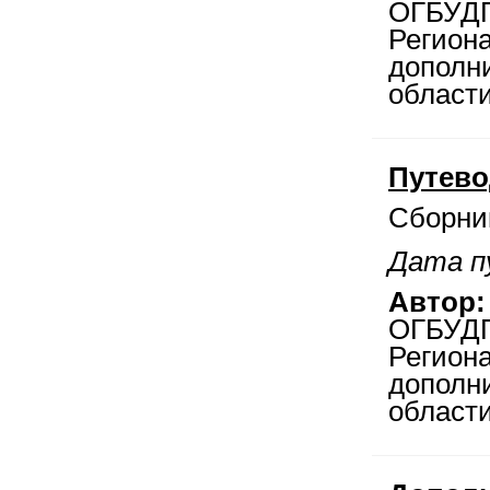
ОГБУДП
Регион
дополни
области
Путево
Сборни
Дата пу
Автор:
ОГБУДП
Регион
дополни
области