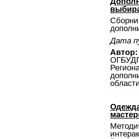
Дополн
выбира
Сборни
дополн
Дата пу
Автор:
ОГБУДП
Регион
дополни
области
Одежда
мастер
Методи
интерак