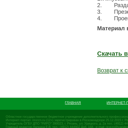
2. Раздат
3. Презент
4. Проект
Материал в
Скачать 
Возврат к с
ГЛАВНАЯ
ИНТЕРНЕТ-
Областное государственное бюджетное учреждение дополнительного профессиона
Интернет-портал rirorzn.ru (12+) зарегистрирован в Роскомнадзоре 25.12.2015 г
Учредитель ОГБУ ДПО "РИРО" 390023, г. Рязань, ул. Урицкого, д. 2а тел.: (4912) 44-
Главный редактор Лапкина Е.В. тел.: (4912) 444902 Доб. 168, e-mail:
rirorzn@yandex