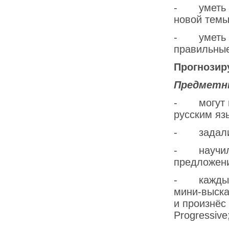
- уметь к
новой темы
- уметь с
правильны
Прогнозир
Предметн
- могут пр
русским яз
- задали н
- научили
предложен
- каждый у
мини-выска
и произнёс
Progressive