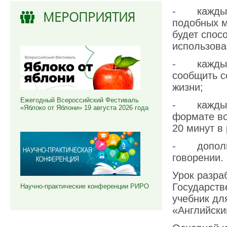
- каждый у
МЕРОПРИЯТИЯ
подобных м
будет спос
использован
- каждый 
сообщить с
жизни;
Ежегодный Всероссийский Фестиваль
- каждый 
«Яблоко от Яблони» 19 августа 2026 года
формате во
20 минут в
- дополни
говорении.
Урок разра
Государств
Научно-практические конференции РИРО
учебник дл
«Английски