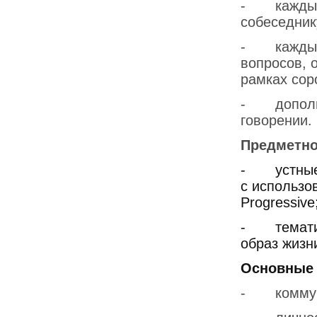
- каждый 
собеседник
- каждый 
вопросов, 
рамках сор
- дополни
говорении.
Предметно
-
устны
с использ
Progressive
-
темат
образ жизн
Основные 
- коммун