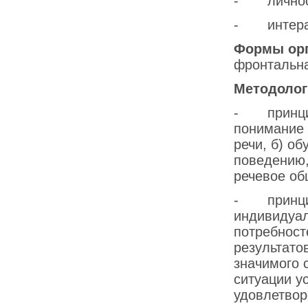
- личност
- интера
Формы орг
фронтальна
Методолог
- принцип
понимание 
речи, б) о
поведению,
речевое об
- принципы
индивидуал
потребност
результато
значимого 
ситуации у
удовлетвор