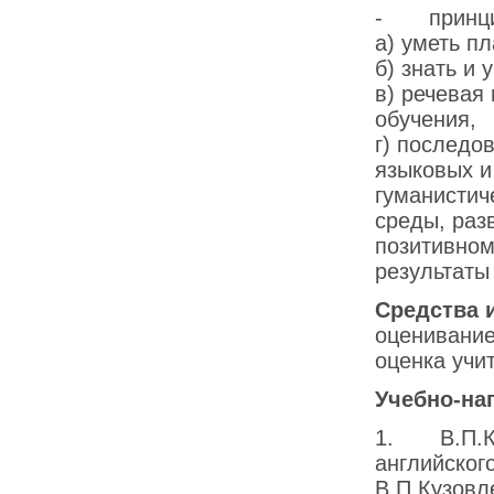
- принцип
а) уметь п
б) знать и
в) речевая
обучения,
г) последо
языковых и
гуманистич
среды, раз
позитивном
результаты
Средства 
оценивание
оценка учит
Учебно-на
1. В.П.Куз
английског
В.П.Кузовл