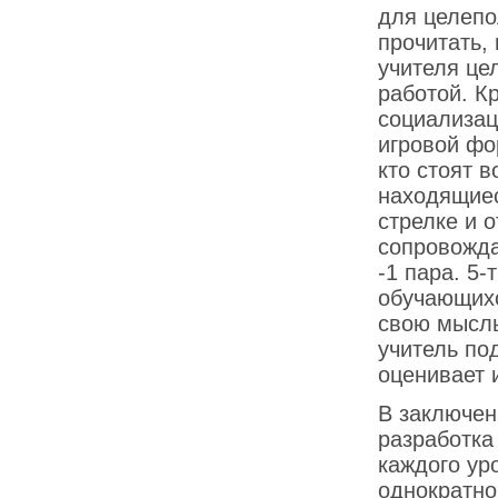
для целепо
прочитать,
учителя це
работой. Кр
социализац
игровой фо
кто стоят 
находящиес
стрелке и 
сопровожда
-1 пара. 5-
обучающихс
свою мысль
учитель по
оценивает 
В заключен
разработка
каждого ур
однократно