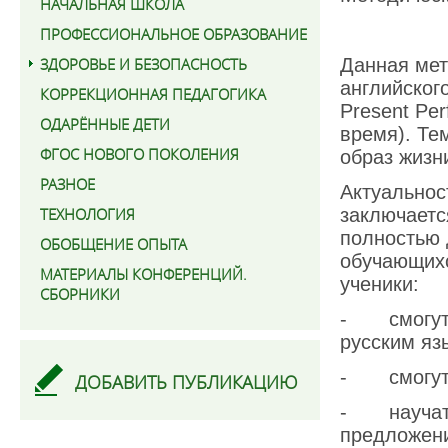
НАЧАЛЬНАЯ ШКОЛА
ПРОФЕССИОНАЛЬНОЕ ОБРАЗОВАНИЕ
ЗДОРОВЬЕ И БЕЗОПАСНОСТЬ
Данная мет
английског
КОРРЕКЦИОННАЯ ПЕДАГОГИКА
Present Pe
ОДАРЁННЫЕ ДЕТИ
время). Те
ФГОС НОВОГО ПОКОЛЕНИЯ
образ жизн
РАЗНОЕ
Актуальнос
ТЕХНОЛОГИЯ
заключаетс
полностью 
ОБОБЩЕНИЕ ОПЫТА
обучающихс
МАТЕРИАЛЫ КОНФЕРЕНЦИЙ.
ученики:
СБОРНИКИ
- смогут п
русским яз
- смогут з
ДОБАВИТЬ ПУБЛИКАЦИЮ
- научатс
предложен