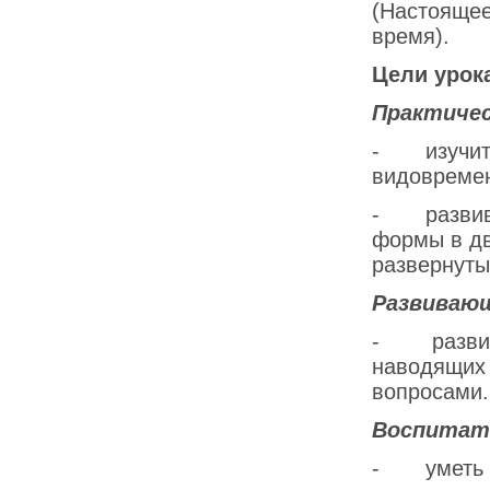
(Настояще
вр
Цели урок
Практичес
- изучить
видовремен
- развива
формы в дв
развернуты
Развиваю
- развити
наводящих 
вопросами.
Воспитат
- уметь ве