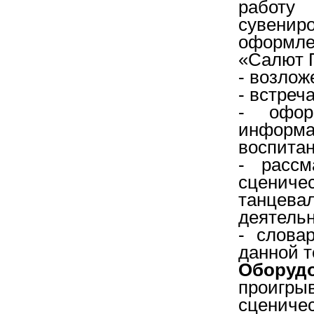
работу
сувени
оформле
«Салют 
- возлож
- встреч
- офор
информа
воспитан
- рассм
сценичес
танце
деятельн
- слова
данной т
Оборудо
проигры
сцениче