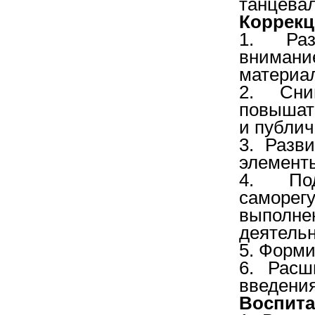
танцевал
Коррекц
1. Раз
внимани
материа
2. Сни
повышать
и публи
3. Разв
элементы
4. По
саморегу
выпол
деятельн
5. Форми
6. Расш
введения
Воспита