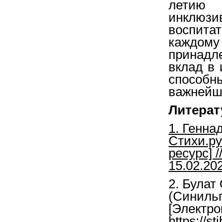
летию 
инклюз
воспит
каждо
принадле
вклад в 
способн
важнейш
Литерат
1. Генна
Стихи.ру
ресурс] /
15.02.202
2. Булат
(Синильг
[Электро
https://s