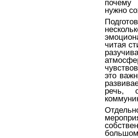
почему 
нужно со
Подготов
несколь
эмоцион
читая ст
разучи
атмосф
чувствов
это важ
развивае
речь, 
коммуни
Отдель
меропри
собствен
большом