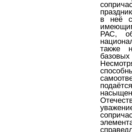
соприч
праздник
в неё с
имеющим
РАС, о
национал
также 
базовых
Несмотр
способн
самоотв
подаётс
насыщен
Отечеств
уважен
соприча
элемент
справедл