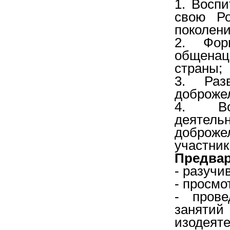
1. Воспи
свою Ро
поколени
2. Фор
общенац
страны;
3. Раз
доброже
4. Во
деят
доброж
участни
Предвар
- разучи
- просмо
- прове
занят
изодея