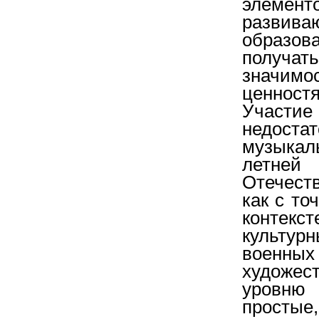
элемен
развива
образо
получа
значимо
ценностя
Участ
недостат
музыка
летне
Отечест
как с то
контекс
культу
военны
художес
уровню
простые,