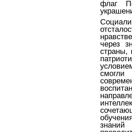
флаг П
украшени
Социали
отстало
нравств
через з
страны, 
патриот
условием
смогли
соврем
воспит
направл
интелл
сочетаю
обучени
знаний