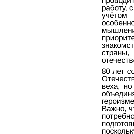
проводи
работу, 
учётом
особенно
мышлени
приорите
знакомс
страны
отечеств
80 лет с
Отечеств
веха, н
объеди
героизм
Важно, ч
потреб
подгото
поскол