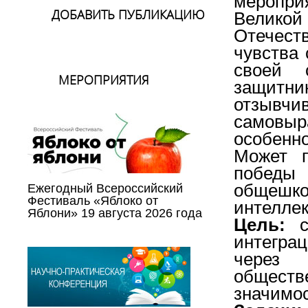
мероприя
ДОБАВИТЬ ПУБЛИКАЦИЮ
Великой
Отечес
чувства 
своей 
МЕРОПРИЯТИЯ
защитни
отзывчив
самовыр
особенно
Может п
победы 
общешк
Ежегодный Всероссийский
Фестиваль «Яблоко от
интеллек
Яблони» 19 августа 2026 года
Цель:
интегра
через 
обществе
значимос