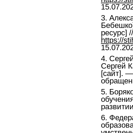
15.07.202
3. Алекс
Бебешко)
ресурс] /
https://s
15.07.202
4. Серге
Сергей К
[сайт]. 
обращени
5. Боряк
обучения
развитии.
6. Феде
образов
умствен