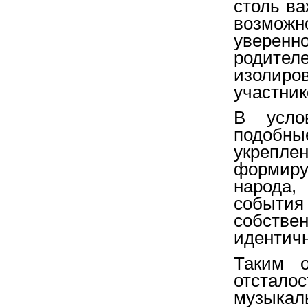
столь ва
возмож
уверенн
родител
изолиро
участник
В усло
подобн
укрепле
формируе
народа,
события 
собств
идентичн
Таким о
отстал
музыка