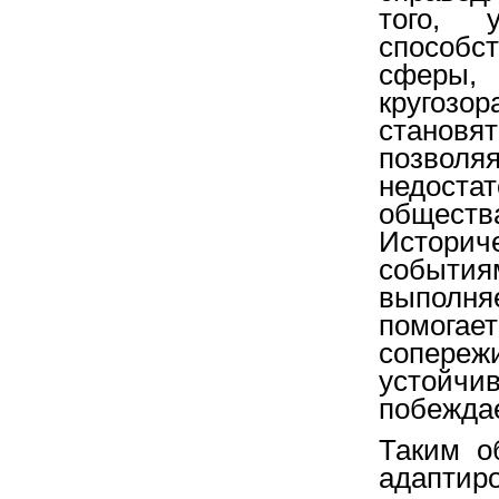
того, 
способс
сферы, 
кругозо
станов
позво
недост
обществ
Историч
события
выполн
помога
сопереж
устойчи
побеждае
Таким о
адаптир