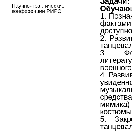
Задачи:
Научно-практические
Обучаю
конференции РИРО
1. Позна
фактам
доступно
2. Разви
танцевал
3. Фо
литера
военного
4. Разви
увиден
музыкаль
средств
мимика)
костюмы
5. Закр
танцев