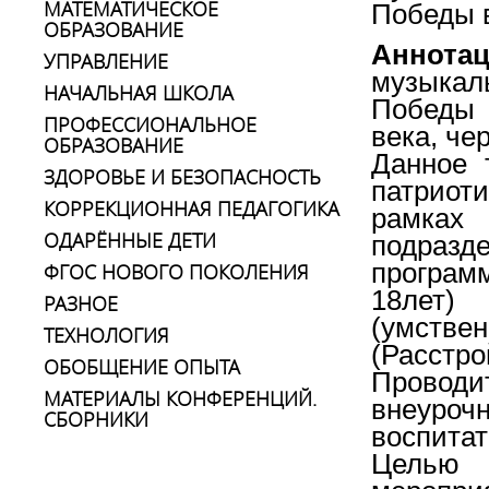
МАТЕМАТИЧЕСКОЕ
Победы в
ОБРАЗОВАНИЕ
Аннотац
УПРАВЛЕНИЕ
музыкал
НАЧАЛЬНАЯ ШКОЛА
Победы 
ПРОФЕССИОНАЛЬНОЕ
века, чер
ОБРАЗОВАНИЕ
Данное 
ЗДОРОВЬЕ И БЕЗОПАСНОСТЬ
патрио
КОРРЕКЦИОННАЯ ПЕДАГОГИКА
рамках 
ОДАРЁННЫЕ ДЕТИ
подразде
програм
ФГОС НОВОГО ПОКОЛЕНИЯ
18лет)
РАЗНОЕ
(умстве
ТЕХНОЛОГИЯ
(Расст
ОБОБЩЕНИЕ ОПЫТА
Провод
МАТЕРИАЛЫ КОНФЕРЕНЦИЙ.
внеуроч
СБОРНИКИ
воспитат
Целью п