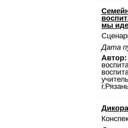
Семейн
воспит
мы иде
Сценар
Дата п
Автор:
воспита
воспита
учител
г.Рязан
Дикора
Конспек