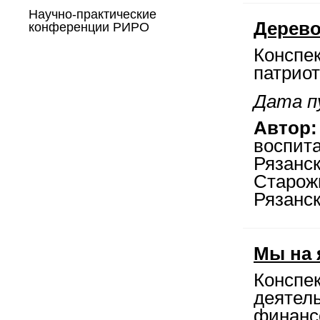
Научно-практические
Дерево
конференции РИРО
Конспек
патриот
Дата п
Автор:
воспита
Рязанс
Старож
Рязанс
Мы на 
Конспек
деятел
финансо