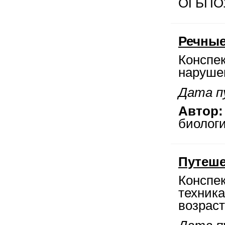
ОГБПОУ
Речны
Конспек
нарушен
Дата пу
Автор:
биологи
Путеше
Конспе
техник
возраст