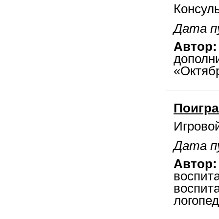
Консул
Дата п
Автор:
дополн
«Октяб
Поигра
Игровой
Дата п
Автор:
воспита
воспита
логопед