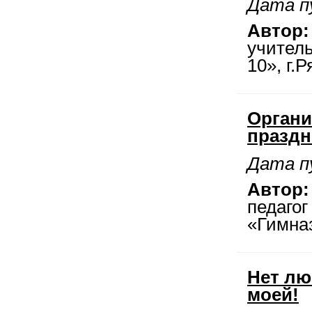
Дата п
Автор:
учител
10», г.
Органи
праздн
Дата п
Автор:
педаго
«Гимназ
Нет лю
моей!