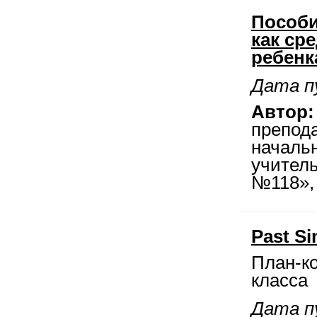
Пособи
как ср
ребенк
Дата пу
Автор:
препод
началь
учител
№118», 
Past Si
План-ко
класса
Дата пу