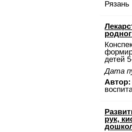
Рязань
Лекарс
родног
Конспек
формир
детей 5
Дата п
Автор:
воспита
Развит
рук, к
дошкол