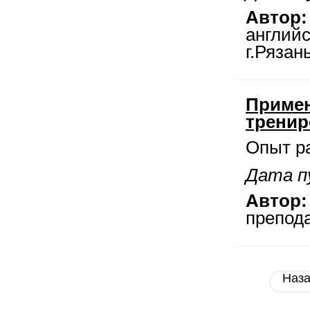
Автор:
англий
г.Рязан
Примен
тренир
Опыт р
Дата п
Автор:
препод
Наз