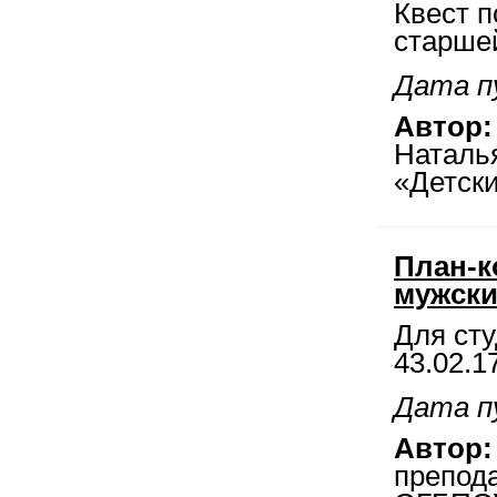
Квест п
старшей
Дата пу
Автор:
Наталь
«Детски
План-к
мужски
Для ст
43.02.1
Дата пу
Автор:
препод