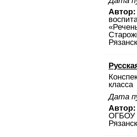
Дата пу
Автор:
воспит
«Речен
Старож
Рязанс
Русска
Конспек
класса
Дата пу
Автор:
ОГБОУ 
Рязанск