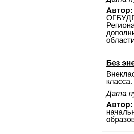
Автор:
ОГБУДП
Регион
дополни
области
Без эн
Внекла
класса.
Дата пу
Автор:
началь
образов