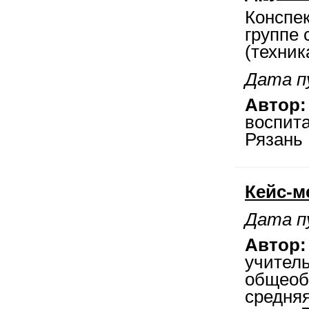
Конспек
группе 
(техни
Дата п
Автор:
воспита
Рязань
Кейс-м
Дата п
Автор:
учител
общеоб
средня