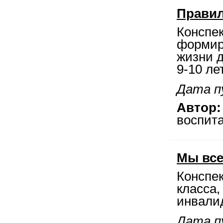
Правил
Конспек
формир
жизни 
9-10 лет
Дата пу
Автор:
воспита
Мы все
Конспек
класса
инвали
Дата пу