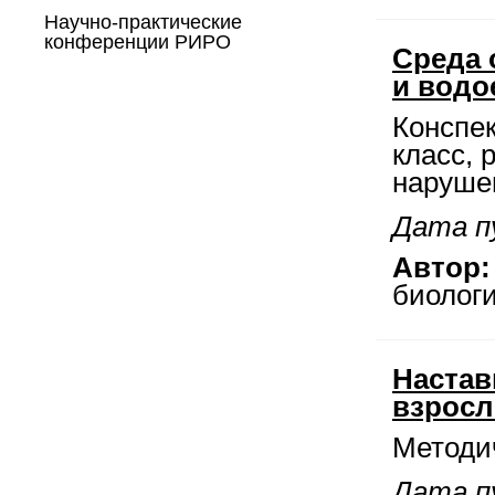
Научно-практические
конференции РИРО
Среда 
и водо
Конспек
класс, 
наруше
Дата пу
Автор:
биологи
Настав
взросл
Методи
Дата пу