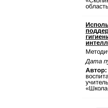
«Скопин
област
Исполь
поддер
гигиен
интелл
Методи
Дата п
Автор:
воспита
учител
«Школа