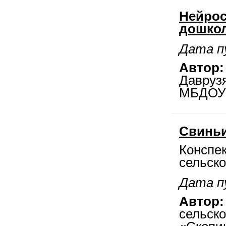
Нейрос
дошкол
Дата п
Автор:
Даврузя
МБДОУ «
Свиньи
Конспек
сельско
Дата п
Автор:
сельск