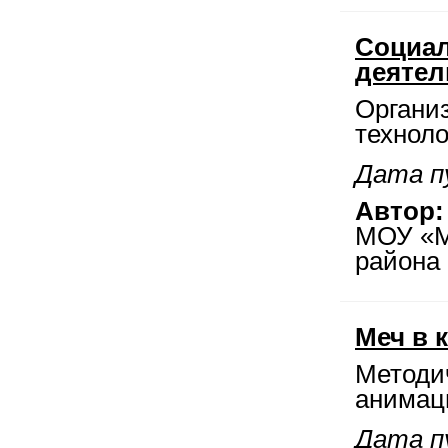
Социал
деятел
Организ
техноло
Дата пу
Автор:
МОУ «М
района
Меч в 
Методич
анимац
Дата пу