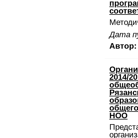
програ
соотве
Методи
Дата п
Автор:
Органи
2014/20
общеоб
Рязанс
образо
общего
НОО
Предст
органи