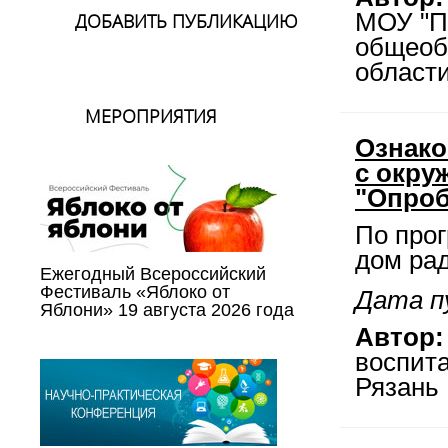
МОУ "П
ДОБАВИТЬ ПУБЛИКАЦИЮ
общеоб
област
МЕРОПРИЯТИЯ
Ознако
с окру
"Опроб
По про
дом ра
Ежегодный Всероссийский
Фестиваль «Яблоко от
Дата пу
Яблони» 19 августа 2026 года
Автор:
воспит
Рязань