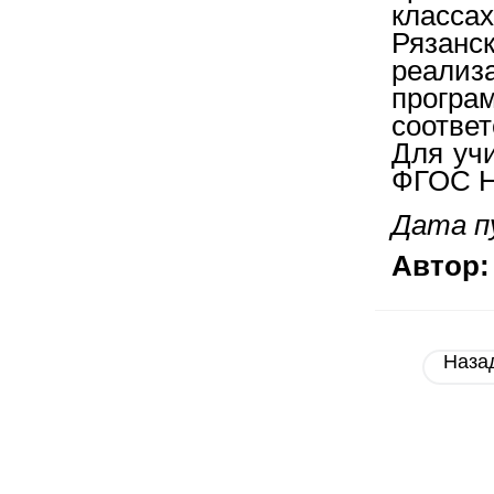
класса
Рязан
реализ
програ
соотве
Для уч
ФГОС 
Дата п
Автор:
Наза