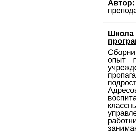
Автор:
препод
Школа 
програ
Сборн
опыт п
учрежд
пропаг
подрост
Адрес
воспит
класс
управ
рабо
занима