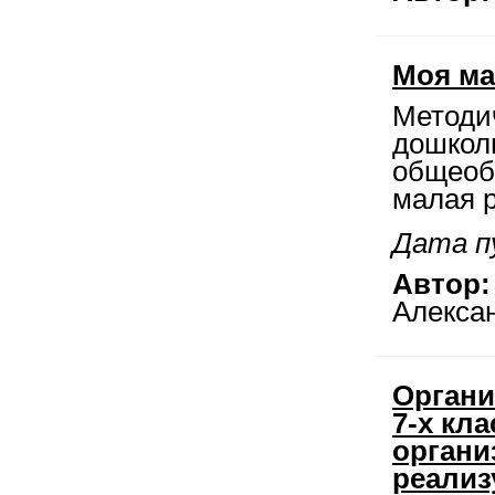
Моя ма
Методи
дошкол
общеоб
малая 
Дата п
Автор:
Алекса
Органи
7-х кл
органи
реализ