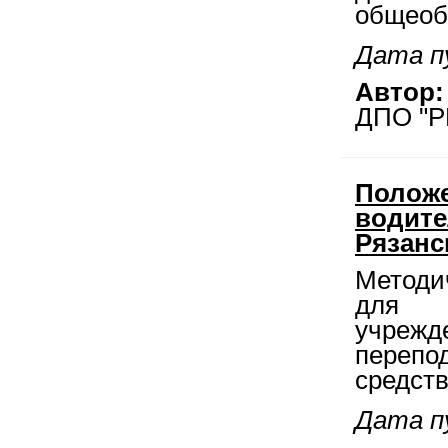
общеоб
Дата п
Автор:
ДПО "Р
Положе
водите
Рязанс
Методи
для р
учреж
переп
средств
Дата п