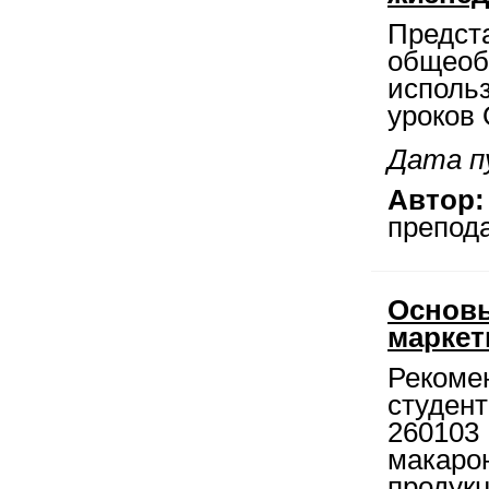
Предс
общео
использ
уроков
Дата п
Автор:
препод
Основы
маркет
Рекомен
студен
260103
макар
продук