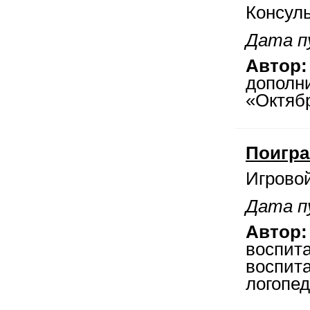
Консул
Дата п
Автор:
дополн
«Октяб
Поигра
Игровой
Дата п
Автор:
воспита
воспита
логопед