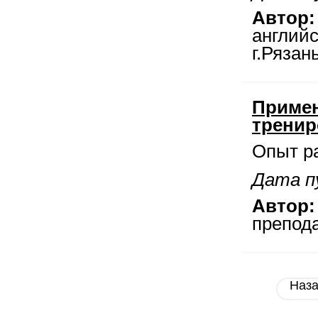
Автор:
англий
г.Рязан
Примен
тренир
Опыт р
Дата п
Автор:
препод
Наз