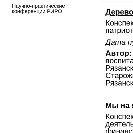
Научно-практические
Дерево
конференции РИРО
Конспек
патриот
Дата п
Автор:
воспита
Рязанс
Старож
Рязанс
Мы на 
Конспек
деятел
финансо