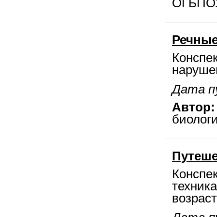
ОГБПОУ
Речны
Конспек
нарушен
Дата пу
Автор:
биологи
Путеше
Конспе
техник
возраст