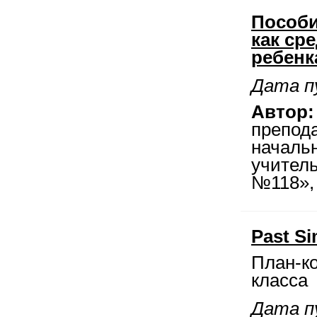
Пособи
как ср
ребенк
Дата пу
Автор:
препод
началь
учител
№118», 
Past Si
План-ко
класса
Дата пу