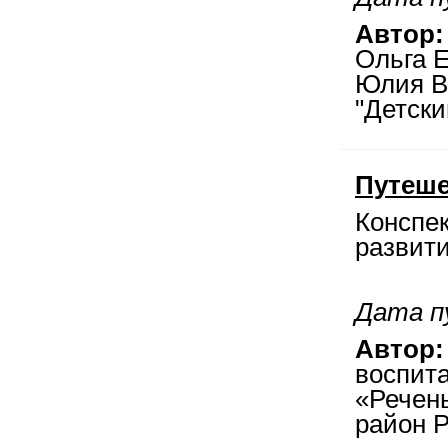
Автор:
Ольга Е
Юлия В
"Детски
Путеше
Конспек
развити
Дата п
Автор:
воспит
«Речен
район Р