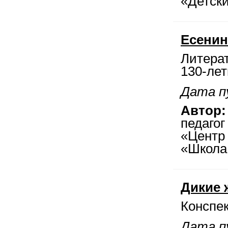
«Детски
Есенин
Литерат
130-лет
Дата п
Автор:
педаго
«Центр
«Школа
Дикие 
Конспек
Дата п