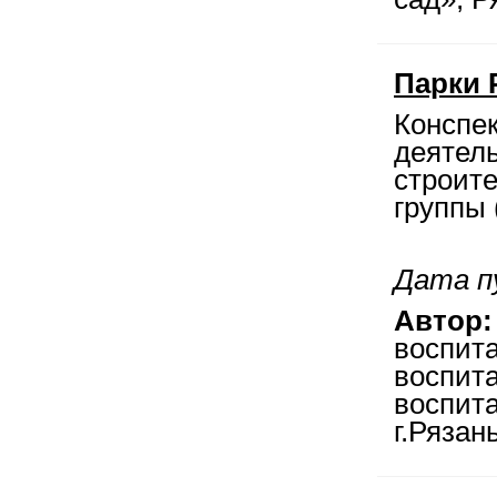
Парки 
Конспек
деятел
строит
группы 
Дата п
Автор:
воспит
воспит
воспита
г.Рязан