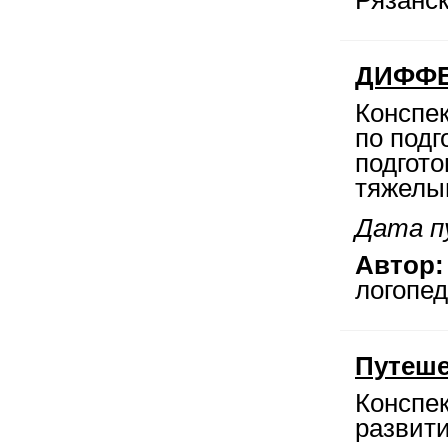
Рязанск
ДИФФЕ
Конспе
по подг
подгото
тяжелы
Дата п
Автор:
логопед
Путеше
Конспек
развит