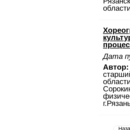
Рязанс
област
Хореог
культу
процес
Дата п
Автор:
старши
области
Сороки
физиче
г.Рязан
Наз