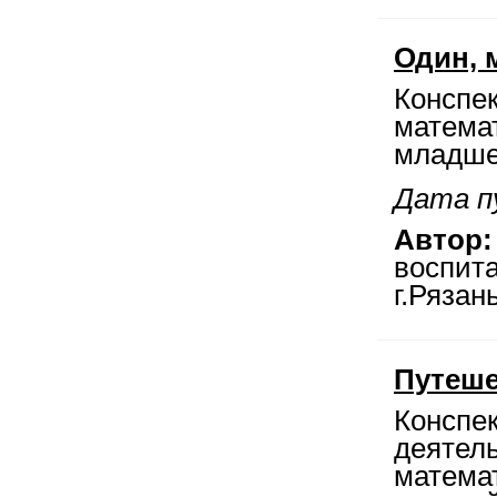
Один, 
Конспе
матема
младше
Дата п
Автор:
воспит
г.Рязан
Путеше
Конспе
деятел
матема