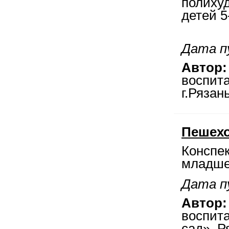
полихуд
детей 5
Дата п
Автор:
воспит
г.Рязан
Пешех
Конспек
младшей
Дата п
Автор:
воспит
сад», Р