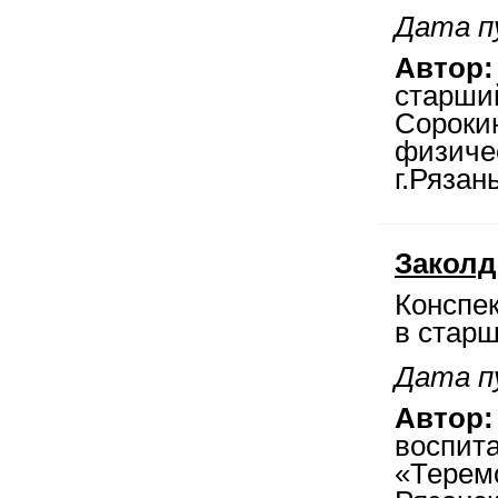
Дата п
Автор:
старши
Сороки
физиче
г.Рязань
Заколд
Конспек
в стар
Дата п
Автор:
воспит
«Терем