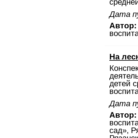
средней
Дата п
Автор:
воспита
На лес
Конспе
деятел
детей с
воспита
Дата п
Автор:
воспит
сад», 