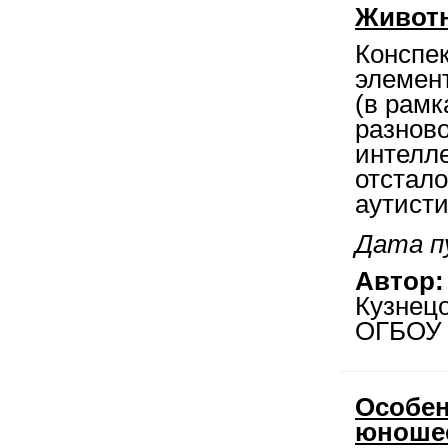
Живот
Конспе
элемен
(в рамк
разново
интелл
отстало
аутисти
Дата п
Автор:
Кузнец
ОГБОУ 
Особен
юношес