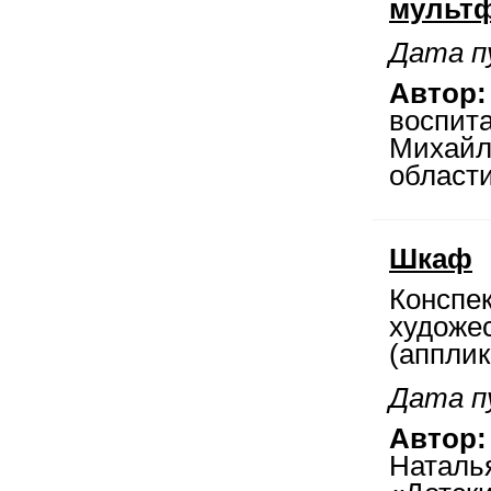
мультф
Дата п
Автор:
воспита
Михайл
област
Шкаф
Конспек
художе
(аппли
Дата п
Автор:
Наталь