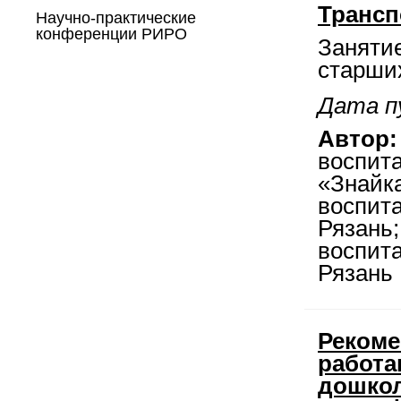
Трансп
Научно-практические
конференции РИРО
Занятие
старши
Дата п
Автор:
воспит
«Знайк
воспит
Рязань
воспит
Рязань
Рекоме
работа
дошкол