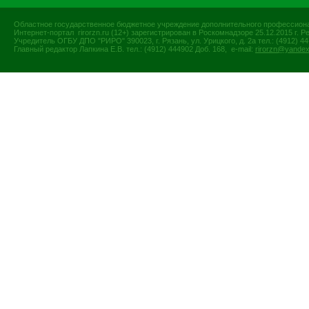
Областное государственное бюджетное учреждение дополнительного профессиона
Интернет-портал rirorzn.ru (12+) зарегистрирован в Роскомнадзоре 25.12.2015 г
Учредитель ОГБУ ДПО "РИРО" 390023, г. Рязань, ул. Урицкого, д. 2а тел.: (4912) 44-
Главный редактор Лапкина Е.В. тел.: (4912) 444902 Доб. 168, e-mail:
rirorzn@yandex