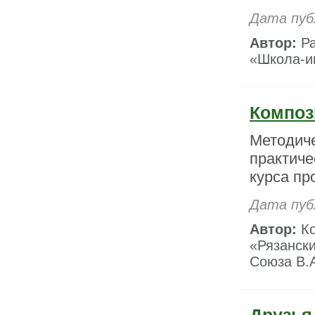
Дата пуб
Автор:
Ра
«Школа-и
Композ
Методич
практиче
курса пр
Дата пуб
Автор:
Ко
«Рязанск
Союза В.