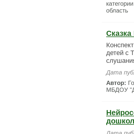
категори
область
Сказка
Конспект
детей с 
слушани
Дата пуб
Автор:
Го
МБДОУ "Де
Нейрос
дошкол
Дата пуб