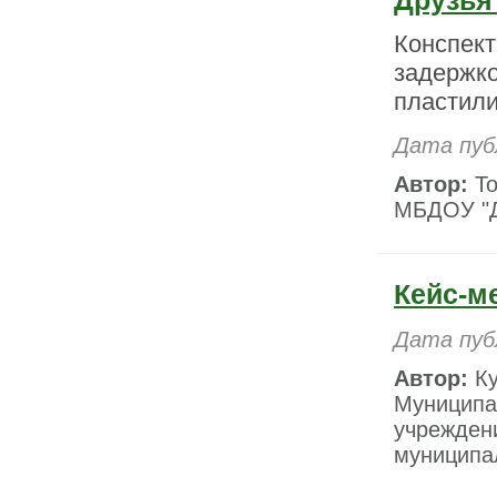
Друзья
Конспект
задержко
пластил
Дата пуб
Автор:
То
МБДОУ "Д
Кейс-м
Дата пуб
Автор:
Ку
Муниципа
учрежден
муниципал