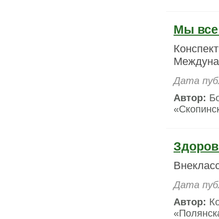
Мы все
Конспект
Междуна
Дата публ
Автор:
Бо
«Скопинск
Здорово
Внеклас
Дата пуб
Автор:
Ко
«Полянска