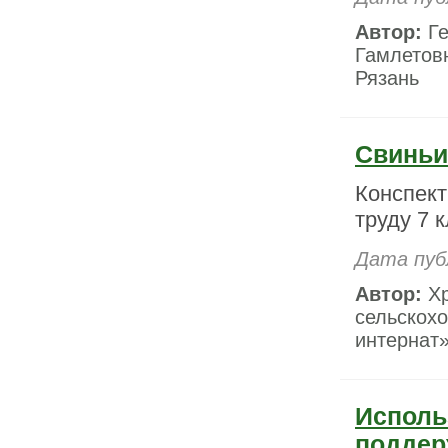
Автор:
Ге
Гамлетовн
Рязань
Свиньи
Конспект
труду 7 
Дата пуб
Автор:
Хр
сельскох
интернат»
Исполь
поддер