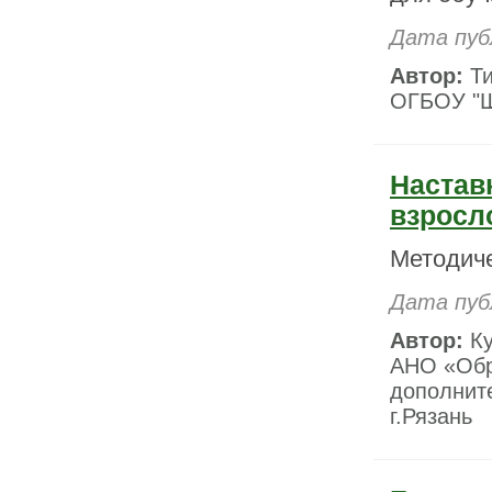
Дата пуб
Автор:
Ти
ОГБОУ "Ш
Настав
взросл
Методич
Дата пуб
Автор:
Ку
АНО «Обр
дополните
г.Рязань