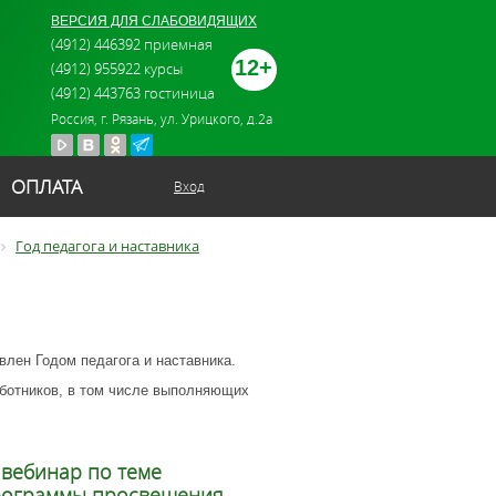
ВЕРСИЯ ДЛЯ СЛАБОВИДЯЩИХ
(4912) 446392 приемная
12+
(4912) 955922 курсы
(4912) 443763 гостиница
Россия, г. Рязань, ул. Урицкого, д.2а
ОПЛАТА
Вход
Год педагога и наставника
лен Годом педагога и наставника.
аботников, в том числе выполняющих
вебинар по теме
рограммы просвещения