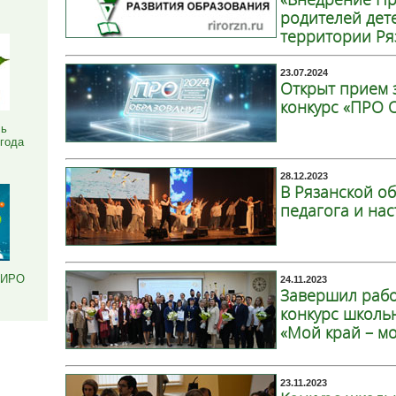
родителей дет
территории Ря
23.07.2024
Открыт прием 
конкурс «ПРО 
ль
 года
28.12.2023
В Рязанской об
педагога и на
РИРО
24.11.2023
Завершил раб
конкурс школь
«Мой край – м
23.11.2023