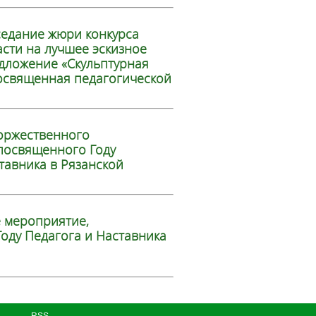
седание жюри конкурса
асти на лучшее эскизное
дложение «Скульптурная
освященная педагогической
оржественного
посвященного Году
тавника в Рязанской
 мероприятие,
оду Педагога и Наставника
RSS