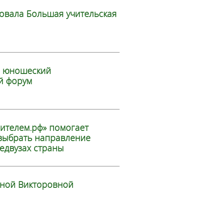
товала Большая учительская
й юношеский
й форум
чителем.рф» помогает
выбрать направление
едвузах страны
ной Викторовной