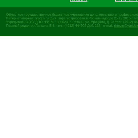
Областное государственное бюджетное учреждение дополнительного профессиона
Интернет-портал rirorzn.ru (12+) зарегистрирован в Роскомнадзоре 25.12.2015 г
Учредитель ОГБУ ДПО "РИРО" 390023, г. Рязань, ул. Урицкого, д. 2а тел.: (4912) 44-
Главный редактор Лапкина Е.В. тел.: (4912) 444902 Доб. 168, e-mail:
rirorzn@yandex