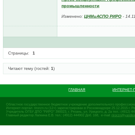
промышленности
Изменено:
ЦНМиАСПО РИРО
-
14.1
Страницы:
1
Читают тему (гостей:
1
)
ГЛАВНАЯ
ИНТЕРНЕТ-
Областное государственное бюджетное учреждение дополнительного профессиона
Интернет-портал rirorzn.ru (12+) зарегистрирован в Роскомнадзоре 25.12.2015 г
Учредитель ОГБУ ДПО "РИРО" 390023, г. Рязань, ул. Урицкого, д. 2а тел.: (4912) 44-
Главный редактор Лапкина Е.В. тел.: (4912) 444902 Доб. 168, e-mail:
rirorzn@yandex