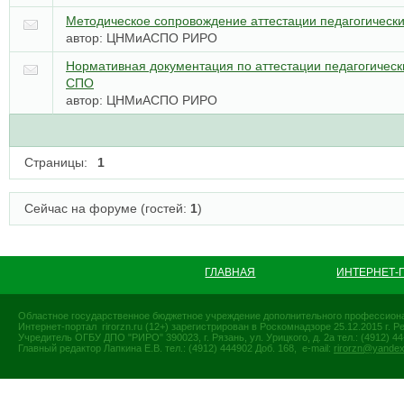
Методическое сопровождение аттестации педагогически
автор:
ЦНМиАСПО РИРО
Нормативная документация по аттестации педагогическ
СПО
автор:
ЦНМиАСПО РИРО
Страницы:
1
Сейчас на форуме (гостей:
1
)
ГЛАВНАЯ
ИНТЕРНЕТ-
Областное государственное бюджетное учреждение дополнительного профессиона
Интернет-портал rirorzn.ru (12+) зарегистрирован в Роскомнадзоре 25.12.2015 г
Учредитель ОГБУ ДПО "РИРО" 390023, г. Рязань, ул. Урицкого, д. 2а тел.: (4912) 44-
Главный редактор Лапкина Е.В. тел.: (4912) 444902 Доб. 168, e-mail:
rirorzn@yandex